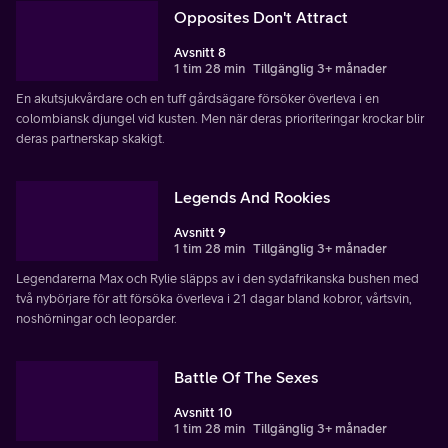
Opposites Don't Attract
Avsnitt 8
1 tim 28 min
Tillgänglig 3+ månader
En akutsjukvårdare och en tuff gårdsägare försöker överleva i en
colombiansk djungel vid kusten. Men när deras prioriteringar krockar blir
deras partnerskap skakigt.
Legends And Rookies
Avsnitt 9
1 tim 28 min
Tillgänglig 3+ månader
Legendarerna Max och Rylie släpps av i den sydafrikanska bushen med
två nybörjare för att försöka överleva i 21 dagar bland kobror, vårtsvin,
noshörningar och leoparder.
Battle Of The Sexes
Avsnitt 10
1 tim 28 min
Tillgänglig 3+ månader