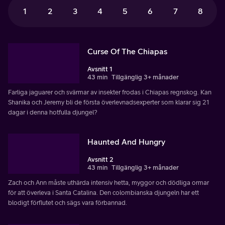
1
2
3
4
5
6
7
8
Curse Of The Chiapas
Avsnitt 1
43 min
Tillgänglig 3+ månader
Farliga jaguarer och svärmar av insekter frodas i Chiapas regnskog. Kan
Shanika och Jeremy bli de första överlevnadsexperter som klarar sig 21
dagar i denna hotfulla djungel?
Haunted And Hungry
Avsnitt 2
43 min
Tillgänglig 3+ månader
Zach och Ann måste uthärda intensiv hetta, myggor och dödliga ormar
för att överleva i Santa Catalina. Den colombianska djungeln har ett
blodigt förflutet och sägs vara förbannad.