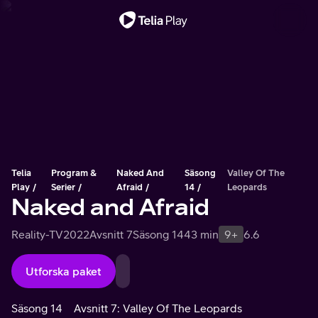
Viktigt meddelande
Telia
Program &
Naked And
Säsong
Valley Of The
Play
Serier
Afraid
14
Leopards
Naked and Afraid
Reality-TV
2022
Avsnitt 7
Säsong 14
43 min
9+
6.6
Utforska paket
Säsong 14
Avsnitt 7: Valley Of The Leopards