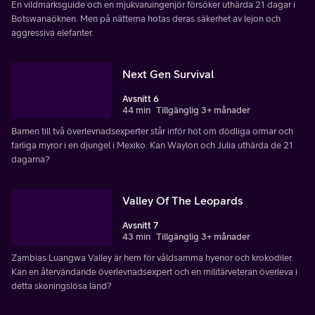
En vildmarksguide och en mjukvaruingenjör försöker uthärda 21 dagar i
Botswanaöknen. Men på nätterna hotas deras säkerhet av lejon och
aggressiva elefanter.
Next Gen Survival
Avsnitt 6
44 min
Tillgänglig 3+ månader
Barnen till två överlevnadsexperter står inför hot om dödliga ormar och
farliga myror i en djungel i Mexiko. Kan Waylon och Julia uthärda de 21
dagarna?
Valley Of The Leopards
Avsnitt 7
43 min
Tillgänglig 3+ månader
Zambias Luangwa Valley är hem för våldsamma hyenor och krokodiler.
Kan en återvändande överlevnadsexpert och en militärveteran överleva i
detta skoningslösa land?