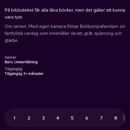
På biblioteket får alla låna böcker, men det gäller att kunna
vara tyst.
Om serien: Med egen kamera filmar Bolibompafamiljen sin
fartfyllda vardag som innehåller skratt, gråt, spänning och
glädje.
Genrer
Barn, Underhållning
Tillgänglig
Tillgänglig 3+ månader
1
2
3
4
5
6
7
8