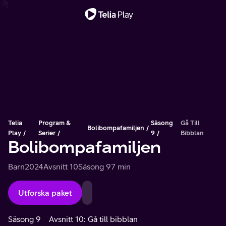
Viktigt meddelande
Telia
Program &
Säsong
Gå Till
Bolibompafamiljen
Play
Serier
9
Bibblan
Bolibompafamiljen
Barn
2024
Avsnitt 10
Säsong 9
7 min
Utforska paket
Säsong 9
Avsnitt 10: Gå till bibblan