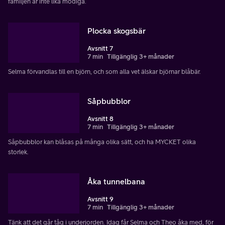
familjen är inte lika modiga.
Plocka skogsbär
Avsnitt 7
7 min
Tillgänglig 3+ månader
Selma förvandlas till en björn, och som alla vet älskar björnar blåbär.
Såpbubblor
Avsnitt 8
7 min
Tillgänglig 3+ månader
Såpbubblor kan blåsas på många olika sätt, och ha MYCKET olika
storlek.
Åka tunnelbana
Avsnitt 9
7 min
Tillgänglig 3+ månader
Tänk att det går tåg i underjorden. Idag får Selma och Theo åka med, för