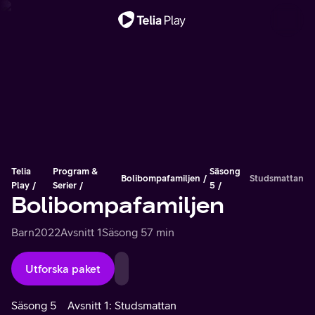
Viktigt meddelande
Telia
Program &
Säsong
Bolibompafamiljen
Studsmattan
Play
Serier
5
Bolibompafamiljen
Barn
2022
Avsnitt 1
Säsong 5
7 min
Utforska paket
Säsong 5
Avsnitt 1: Studsmattan