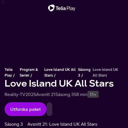
Viktigt meddelande
Telia
Program &
Love Island UK All
Säsong
Love Island UK
Play
Serier
Stars
3
All Stars
Love Island UK All Stars
Reality-TV
2025
Avsnitt 21
Säsong 3
58 min
11+
Utforska paket
Säsong 3
Avsnitt 21: Love Island UK All Stars