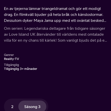
En av tjejerna lämnar triangeldramat och gör ett modigt
drag. En filmkväll bjuder på heta bråk och känslostormar.
Dessutom dyker Maya Jama upp med ett oväntat besked
som chockar alla.
Om serien: Legendariska deltagare från tidigare säsonger
av Love Island UK återvänder till världens mest omtalade
villa för en ny chans till kärlek! Som vanligt bjuds det på en
resa utöver det vanliga, där dramatik, tvister och
bombnedslag avlöser varandra.
Genrer
Reality-TV
Tillgänglig
Tillgänglig 3+ månader
2
Säsong 3