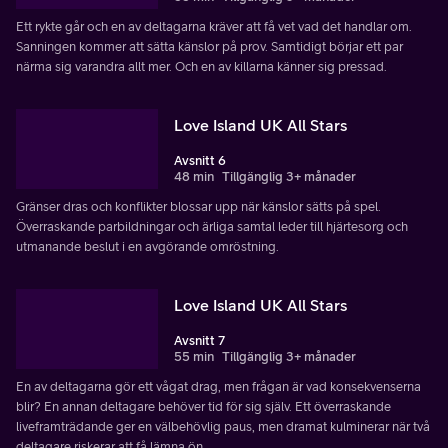
Ett rykte går och en av deltagarna kräver att få vet vad det handlar om.
Sanningen kommer att sätta känslor på prov. Samtidigt börjar ett par
närma sig varandra allt mer. Och en av killarna känner sig pressad.
Love Island UK All Stars
Avsnitt 6
48 min
Tillgänglig 3+ månader
Gränser dras och konflikter blossar upp när känslor sätts på spel.
Överraskande parbildningar och ärliga samtal leder till hjärtesorg och
utmanande beslut i en avgörande omröstning.
Love Island UK All Stars
Avsnitt 7
55 min
Tillgänglig 3+ månader
En av deltagarna gör ett vågat drag, men frågan är vad konsekvenserna
blir? En annan deltagare behöver tid för sig själv. Ett överraskande
liveframträdande ger en välbehövlig paus, men dramat kulminerar när två
deltagare riskerar att få lämna ön.