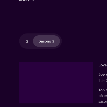
Reality-TV
2
Säsong 3
Love
Avsnit
1 tim 
Tolv 
på en
säso