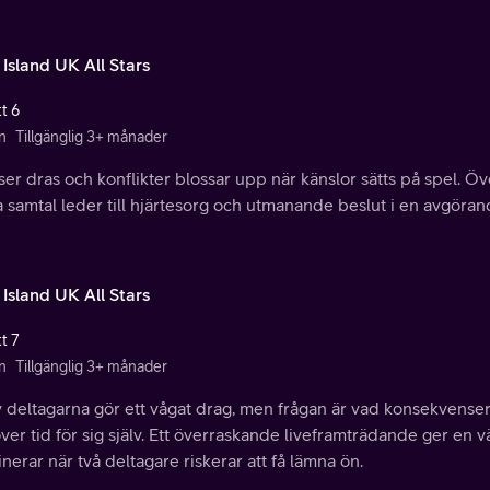
 Island UK All Stars
t 6
n
Tillgänglig 3+ månader
er dras och konflikter blossar upp när känslor sätts på spel. 
a samtal leder till hjärtesorg och utmanande beslut i en avgöra
 Island UK All Stars
t 7
n
Tillgänglig 3+ månader
v deltagarna gör ett vågat drag, men frågan är vad konsekvenser
er tid för sig själv. Ett överraskande liveframträdande ger en
nerar när två deltagare riskerar att få lämna ön.