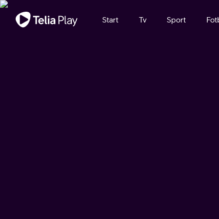
Viktigt meddelande
Start
Tv
Sport
Fot