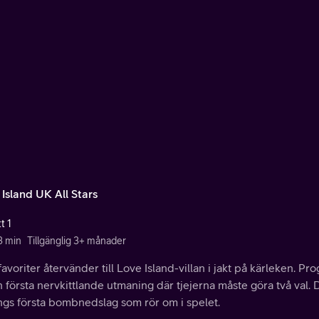
 Island UK All Stars
t 1
3 min
Tillgänglig 3+ månader
favoriter återvänder till Love Island-villan i jakt på kärleken.
 första nervkittlande utmaning där tjejerna måste göra två val
ngs första bombnedslag som rör om i spelet.