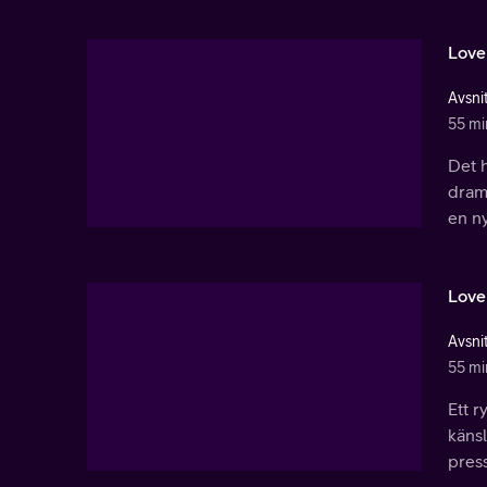
Love
Avsnit
55 mi
Det h
drama
en ny
Love
Avsnit
55 mi
Ett r
känsl
pres