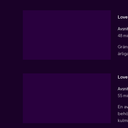
Love
Avsnit
48 mi
Gräns
ärlig
Love
Avsnit
55 mi
En a
behöv
kulmi