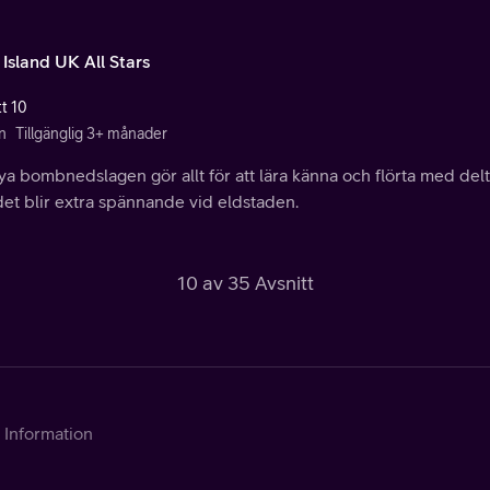
 Island UK All Stars
tt 10
n
Tillgänglig 3+ månader
a bombnedslagen gör allt för att lära känna och flörta med del
et blir extra spännande vid eldstaden.
10 av 35 Avsnitt
Information
Kontakta Telia