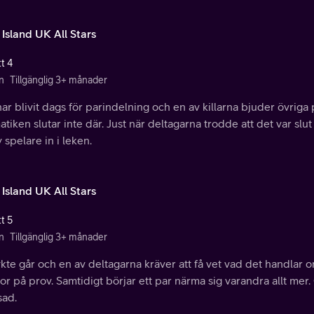
 Island UK All Stars
t 4
n
Tillgänglig 3+ månader
ar blivit dags för parindelning och en av killarna bjuder övri
tiken slutar inte där. Just när deltagarna trodde att det var slu
 spelare in i leken.
 Island UK All Stars
t 5
n
Tillgänglig 3+ månader
ykte går och en av deltagarna kräver att få vet vad det handlar
or på prov. Samtidigt börjar ett par närma sig varandra allt mer.
sad.