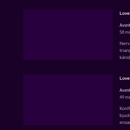
Love
Avsnit
58 mi
Nervo
trian
käns
Love
Avsnit
49 mi
Konf
bjuds
ensa