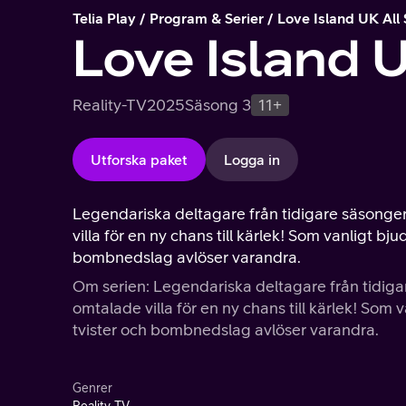
Telia Play
Program & Serier
Love Island UK All 
Love Island U
Reality-TV
2025
Säsong 3
11+
Utforska paket
Logga in
Legendariska deltagare från tidigare säsonger
villa för en ny chans till kärlek! Som vanligt bj
bombnedslag avlöser varandra.
Om serien: Legendariska deltagare från tidiga
omtalade villa för en ny chans till kärlek! Som 
tvister och bombnedslag avlöser varandra.
Genrer