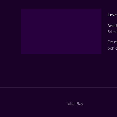
Love
Avsni
54 mi
De ny
och d
Telia Play
Start