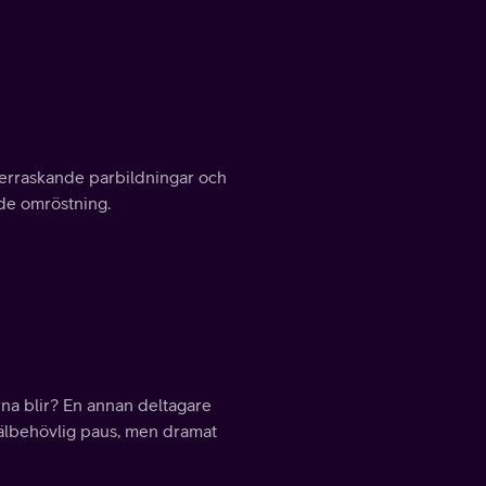
Överraskande parbildningar och
nde omröstning.
na blir? En annan deltagare
 välbehövlig paus, men dramat