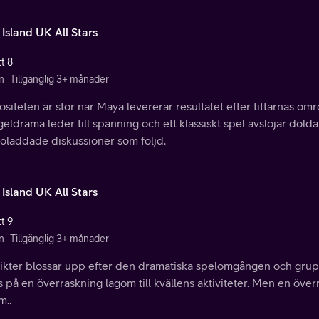
 Island UK All Stars
t 8
n
Tillgänglig 3+ månader
siteten är stor när Maya levererar resultatet efter tittarnas o
geldrama leder till spänning och ett klassiskt spel avslöjar dold
loladdade diskussioner som följd.
 Island UK All Stars
t 9
n
Tillgänglig 3+ månader
likter blossar upp efter den dramatiska spelomgången och grupp
 på en överraskning lagom till kvällens aktiviteter. Men en öve
m..