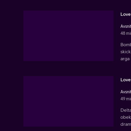
Love
Avsnit
48 mi
Bomb
skick
arga
Love
Avsnit
49 mi
Delta
obekv
dram