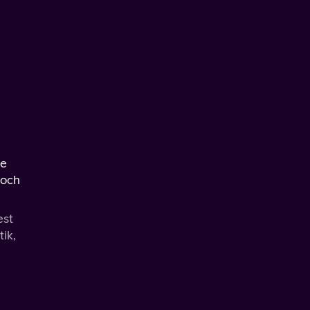
de
 och
est
tik,