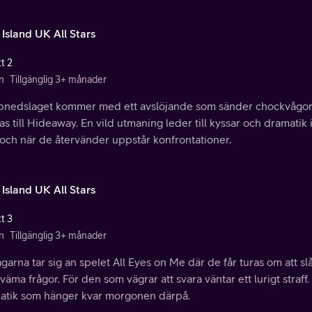
 Island UK All Stars
t 2
n
Tillgänglig 3+ månader
nedslaget kommer med ett avslöjande som sänder chockvågor ge
as till Hideaway. En vild utmaning leder till kyssar och dramatik i
 och när de återvänder uppstår konfrontationer.
 Island UK All Stars
t 3
n
Tillgänglig 3+ månader
garna tar sig an spelet All Eyes on Me där de får turas om att slå
äma frågor. För den som vägrar att svara väntar ett lurigt straff
atik som hänger kvar morgonen därpå.