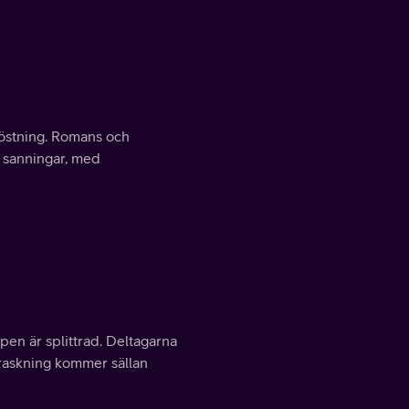
mröstning. Romans och
a sanningar, med
en är splittrad. Deltagarna
rraskning kommer sällan