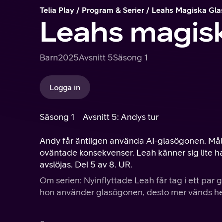
Telia Play
Program & Serier
Leahs Magiska Gl
Leahs magis
Barn
2025
Avsnitt 5
Säsong 1
Logga in
Säsong 1
Avsnitt 5: Andys tur
Andy får äntligen använda AI-glasögonen. Måle
oväntade konsekvenser. Leah känner sig lite h
avslöjas. Del 5 av 8. UR.
Om serien: Nyinflyttade Leah får tag i ett par 
hon använder glasögonen, desto mer vänds hen