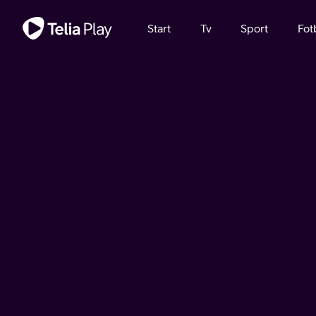
Viktigt meddelande
Start
Tv
Sport
Fot