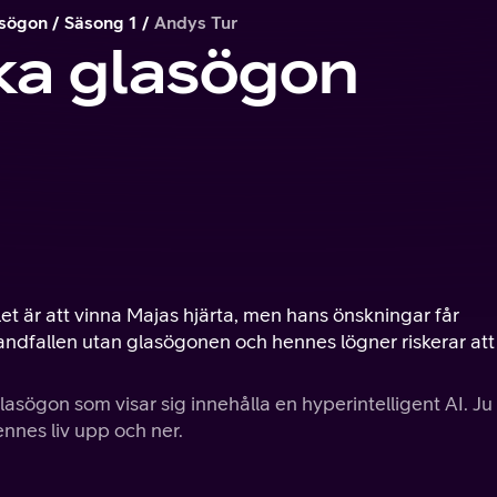
asögon
Säsong 1
Andys Tur
ka glasögon
t är att vinna Majas hjärta, men hans önskningar får
andfallen utan glasögonen och hennes lögner riskerar att
glasögon som visar sig innehålla en hyperintelligent AI. J
nes liv upp och ner.