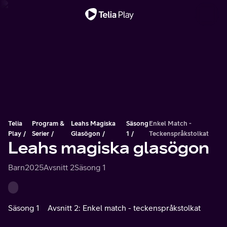
Viktigt meddelande
Telia
Program &
Leahs Magiska
Säsong
Enkel Match -
Play
Serier
Glasögon
1
Teckenspråkstolkat
Leahs magiska glasögon
Barn
2025
Avsnitt 2
Säsong 1
Säsong 1
Avsnitt 2: Enkel match - teckenspråkstolkat