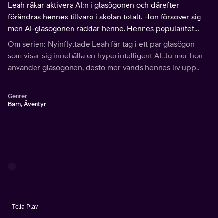
Leah råkar aktivera AI:n i glasögonen och därefter
förändras hennes tillvaro i skolan totalt. Hon försover sig
men AI-glasögonen räddar henne. Hennes popularitet
växer med hjälp av fejkade bilder och AI-stöd.
Om serien: Nyinflyttade Leah får tag i ett par glasögon
som visar sig innehålla en hyperintelligent AI. Ju mer hon
använder glasögonen, desto mer vänds hennes liv upp
och ner.
Genrer
Barn, Äventyr
Telia Play