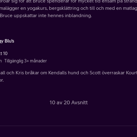
oroar sig för att Bruce spenderar för mycket tid ensam på stran
malägger en yogakurs, bergsklättring och till och med en matlag
Bruce uppskattar inte hennes inblandning.
y Blu's
tt 10
n
Tillgänglig 3+ månader
all och Kris bråkar om Kendalls hund och Scott överraskar Kour
r.
10 av 20 Avsnitt