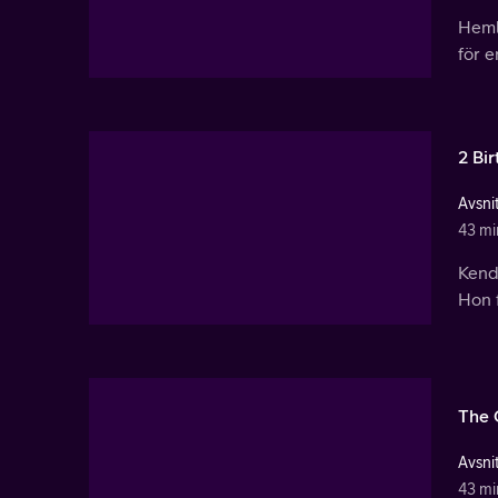
Hemli
för e
2 Bi
Avsnit
43 mi
Kenda
Hon f
The 
Avsnit
43 mi