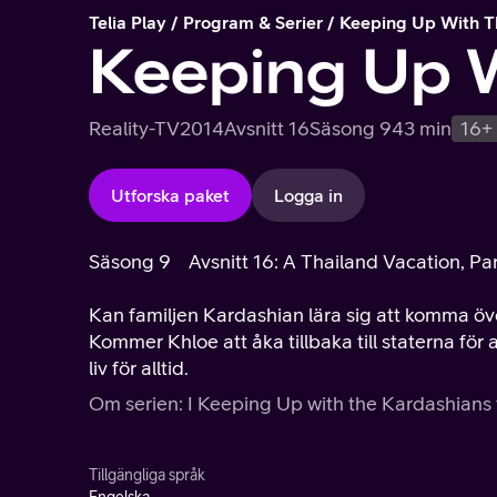
Telia Play
Program & Serier
Keeping Up With T
Keeping Up 
Reality-TV
2014
Avsnitt 16
Säsong 9
43 min
16+
Utforska paket
Logga in
Säsong 9
Avsnitt 16: A Thailand Vacation, Par
Kan familjen Kardashian lära sig att komma öve
Kommer Khloe att åka tillbaka till staterna för
liv för alltid.
Om serien: I Keeping Up with the Kardashians 
Tillgängliga språk