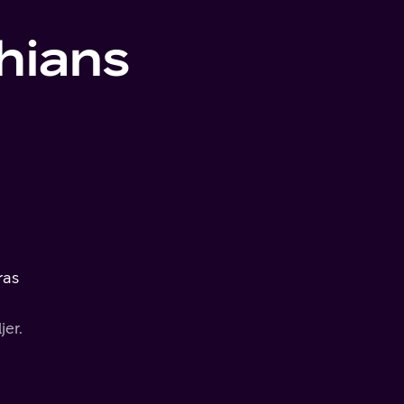
hians
ras
jer.