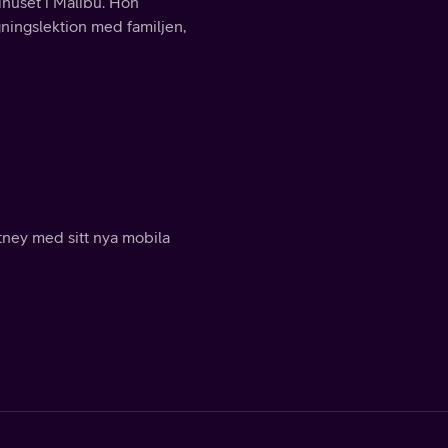
dhuset i Malibu. Hon
ningslektion med familjen,
tney med sitt nya mobila