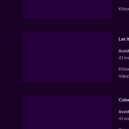
Khlo
Let I
Avsnit
43 mi
Khloe
släpp
Colo
Avsnit
43 mi