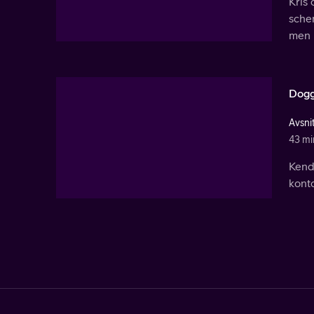
Kris 
sche
men 
Dogg
Avsni
43 mi
Kend
konto