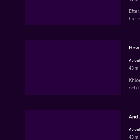
Efter
hur d
How 
Avsnit
43 mi
Khlo
och 
And 
Avsnit
43 mi