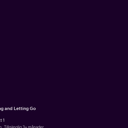
ng and Letting Go
t 1
n
Tillgänglig 3+ månader