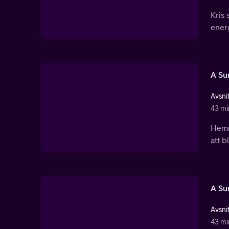
Kris 
energ
A Su
Avsnit
43 mi
Hemm
att 
A Su
Avsnit
43 mi