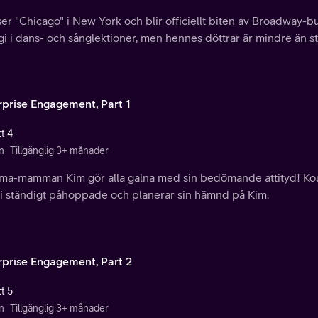
ser "Chicago" i New York och blir officiellt biten av Broadway-b
i i dans- och sånglektioner, men hennes döttrar är mindre än s
rprise Engagement, Part 1
t 4
n
Tillgänglig 3+ månader
a-mamman Kim gör alla galna med sin bedömande attityd! Kourt
bli ständigt påhoppade och planerar sin hämnd på Kim.
rprise Engagement, Part 2
t 5
n
Tillgänglig 3+ månader