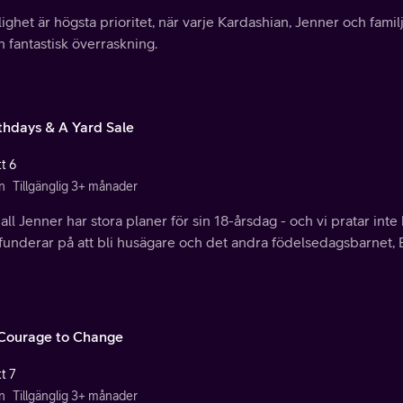
ghet är högsta prioritet, när varje Kardashian, Jenner och famil
n fantastisk överraskning.
rthdays & A Yard Sale
t 6
n
Tillgänglig 3+ månader
ll Jenner har stora planer för sin 18-årsdag - och vi pratar inte 
underar på att bli husägare och det andra födelsedagsbarnet, Br
Courage to Change
t 7
n
Tillgänglig 3+ månader