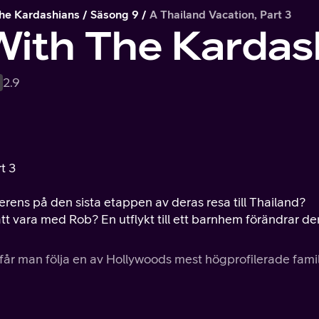
he Kardashians
Säsong 9
A Thailand Vacation, Part 3
With The Kardas
2.9
t 3
rens på den sista etappen av deras resa till Thailand?
 att vara med Rob? En utflykt till ett barnhem förändrar de
får man följa en av Hollywoods mest högprofilerade famil