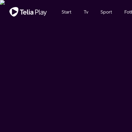
Viktigt meddelande
Start
Tv
Sport
Fot