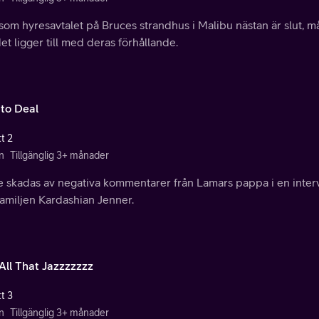
som hyresavtalet på Bruces strandhus i Malibu nästan är slut, m
et ligger till med deras förhållande.
to Deal
t 2
n
Tillgänglig 3+ månader
e skadas av negativa kommentarer från Lamars pappa i en inter
familjen Kardashian Jenner.
All That Jazzzzzzz
t 3
n
Tillgänglig 3+ månader