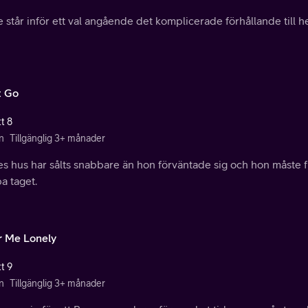
e står inför ett val angående det komplicerade förhållande til
t Go
t 8
n
Tillgänglig 3+ månader
s hus har sålts snabbare än hon förväntade sig och hon måste fl
a taget.
r Me Lonely
t 9
n
Tillgänglig 3+ månader