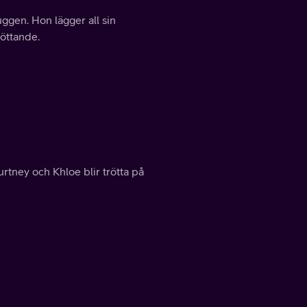
uggen. Hon lägger all sin
töttande.
ney och Khloe blir trötta på