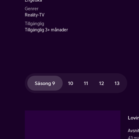
Engelska
Genrer
Reality-TV
Tillgänglig
Tillgänglig 3+ månader
Säsong 9
10
11
12
13
Lovi
Avsnit
43 mi