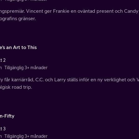
ngspremiär. Vincent ger Frankie en oväntad present och Candy f
grafins gränser.
's an Art to This
t 2
n
Tillgänglig 3+ månader
 får karriärråd, C.C. och Larry ställs inför en ny verklighet oc
lgisk road trip.
n-Fifty
t 3
n
Tillgänglig 3+ månader