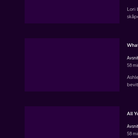
Lori 
skåpe
What
Avsnit
58 mi
Ashl
bevi
All Y
Avsnit
58 mi