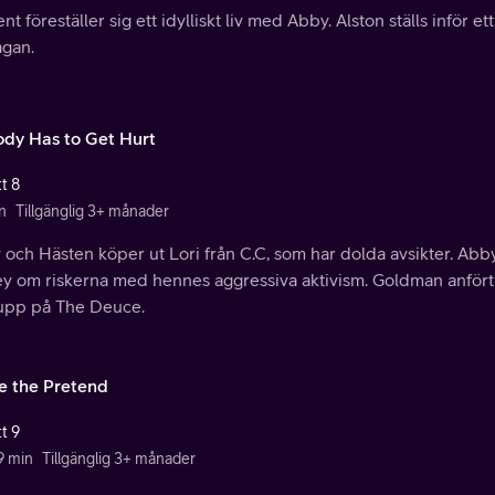
nt föreställer sig ett idylliskt liv med Abby. Alston ställs inför
agan.
dy Has to Get Hurt
t 8
n
Tillgänglig 3+ månader
och Hästen köper ut Lori från C.C, som har dolda avsikter. Abb
ey om riskerna med hennes aggressiva aktivism. Goldman anförtro
 upp på The Deuce.
de the Pretend
t 9
9 min
Tillgänglig 3+ månader