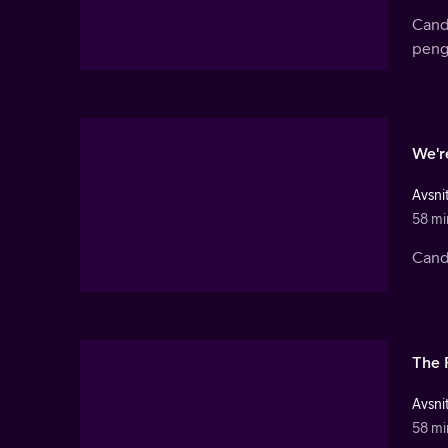
Cand
penga
We'r
Avsnit
58 mi
Candy
The 
Avsnit
58 mi