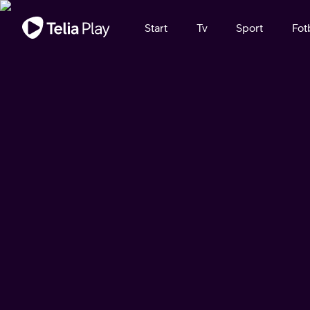
Viktigt meddelande
Start
Tv
Sport
Fot