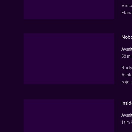
Vince
Flan
Nobo
Avsnit
58 mi
Rudy 
Ashl
röja
Insi
Avsnit
1 tim 