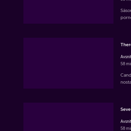
Säso
porno
There
Avsnit
58 mi
Candy
nosta
Seve
Avsnit
58 mi