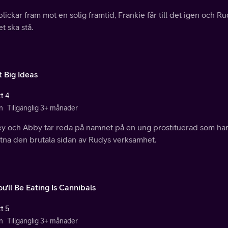
blickar fram mot en solig framtid, Frankie får till det igen och R
t ska stå.
 Big Ideas
t 4
n
Tillgänglig 3+ månader
ey och Abby tar reda på namnet på en ung prostituerad som har 
ttna den brutala sidan av Rudys verksamhet.
ou'll Be Eating Is Cannibals
t 5
n
Tillgänglig 3+ månader