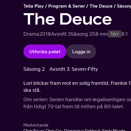
Telia Play
Program & Serier
The Deuce
Säson
The Deuce
Drama
2018
Avsnitt 3
Säsong 2
58 min
16+
8.1
Utforska paket
Logga in
Säsong 2
Avsnitt 3: Seven-Fifty
Lori blickar fram mot en solig framtid, Frankie 
ska stå.
Om serien: Serien handlar om legaliseringen
från tidigt 70-tal fram till mitten på 80-talet.
Medverkande