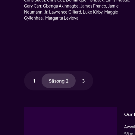
Chris Bauer, Chris Coy, Dominique Fishback, Emily Meade,
Gary Carr, Gbenga Akinnagbe, James Franco, Jamie
Neumann, Jr. Lawrence Gilliard, Luke Kirby, Maggie
Gyllenhaal, Margarita Levieva
1
Säsong 2
3
Our 
Avsnit
58 mi