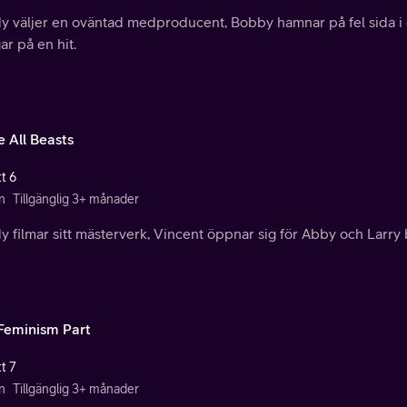
y väljer en oväntad medproducent, Bobby hamnar på fel sida i e
r på en hit.
e All Beasts
t 6
n
Tillgänglig 3+ månader
 filmar sitt mästerverk, Vincent öppnar sig för Abby och Larry 
Feminism Part
t 7
n
Tillgänglig 3+ månader