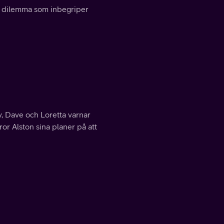
 ett dilemma som inbegriper
y, Dave och Loretta varnar
r Alston sina planer på att