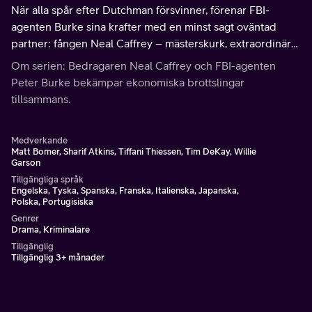
När alla spår efter Dutchman försvinner, förenar FBI-
agenten Burke sina krafter med en minst sagt oväntad
partner: fången Neal Caffrey – mästerskurk, extraordinär
bedragare och Peters mest erfarna ekonomiska brottsling.
Om serien: Bedragaren Neal Caffrey och FBI-agenten
Peter Burke bekämpar ekonomiska brottslingar
tillsammans.
Medverkande
Matt Bomer, Sharif Atkins, Tiffani Thiessen, Tim DeKay, Willie
Garson
Tillgängliga språk
Engelska, Tyska, Spanska, Franska, Italienska, Japanska,
Polska, Portugisiska
Genrer
Drama, Kriminalare
Tillgänglig
Tillgänglig 3+ månader