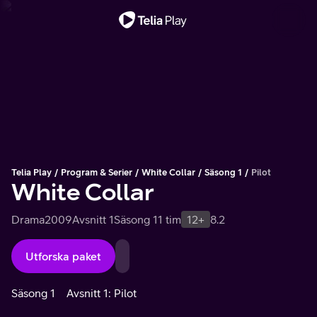
Viktigt meddelande
Telia Play
Program & Serier
White Collar
Säsong 1
Pilot
White Collar
Drama
2009
Avsnitt 1
Säsong 1
1 tim
12+
8.2
Utforska paket
Säsong 1
Avsnitt 1: Pilot