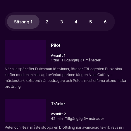
Säsong 1
2
3
4
5
6
Pilot
Avsnitt 1
1 tim
Tillgänglig 3+ månader
När alla spår efter Dutchman försvinner, förenar FBI-agenten Burke sina
krafter med en minst sagt oväntad partner: fången Neal Caffrey –
mästerskurk, extraordinär bedragare och Peters mest erfarna ekonomiska
brottsling.
Trådar
Avsnitt 2
42 min
Tillgänglig 3+ månader
Peter och Neal måste stoppa en brottsling när avancerad teknik vävs in i