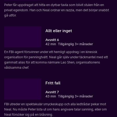
Peter får uppdraget att hitta en dyrbar tavla som blivit stulen från en
privat egendom. Han och Neal ordnar en razzia, men det börjar snabbt
gå utför.
Allt eller inget
Avsnitt 6
42 min
Tillgänglig 3+ månader
En FBI-agent försvinner under ett hemligt uppdrag i en kinesisk
organisation för penningtvätt. Neal går själv under täckmantel med ett
gammalt alias för att komma närmare Lao Shen, organisationens
våldsamma chef.
Fritt fall
Avsnitt 7
43 min
Tillgänglig 3+ månader
FBI utreder en spektakulär smyckeskupp och alla ledtrådar pekar mot
Neal. Nu måste Peter lista ut om hans angivare talar sanning, eller om
Neal försöker sig på en blåsning.