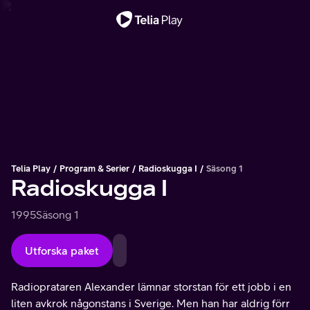
Viktigt meddelande
Telia Play
Program & Serier
Radioskugga I
Säsong 1
Radioskugga I
1995
Säsong 1
Utforska paket
Radioprataren Alexander lämnar storstan för ett jobb i en
liten avkrok någonstans i Sverige. Men han har aldrig förr