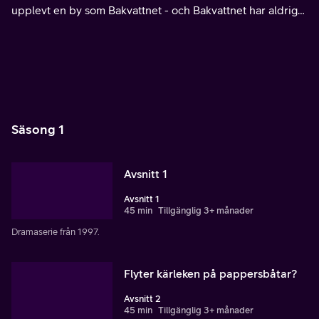
upplevt en by som Bakvattnet - och Bakvattnet har aldrig
upplevt någon som Alexander. Svensk dramaserie från
1995.
Säsong 1
Avsnitt 1
Avsnitt 1
45 min
Tillgänglig 3+ månader
Dramaserie från 1997.
Flyter kärleken på pappersbåtar?
Avsnitt 2
45 min
Tillgänglig 3+ månader