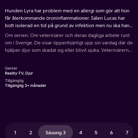
Hunden Lyra har problem med en allergi som gör att hon
får återkommande öroninflammationer. Sälen Lucas har
bott isolerad en tid på grund av infektion men nu ska han
få en sista behandling innan han får återförenas med de
Om serien: Om veterinärer och deras dagliga arbete runt
andra sälarna.
om i Sverige. De visar öppenhjärtigt upp sin vardag där de
hjälper djur som skadat sig eller blivit sjuka. Veterinärerna
möter många olika typer av djur, både stora och små.
Genrer
Reality-TV, Djur
Tillgänglig
Tillgänglig 3+ månader
1
2
Säsong 3
4
5
6
7