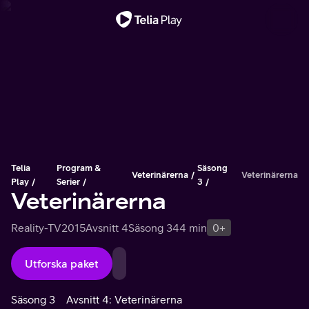
Viktigt meddelande
Telia
Program &
Säsong
Veterinärerna
Veterinärerna
Play
Serier
3
Veterinärerna
Reality-TV
2015
Avsnitt 4
Säsong 3
44 min
0+
Utforska paket
Säsong 3
Avsnitt 4: Veterinärerna