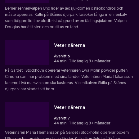
Berner sennenvalpen Uno lider av ledsjukdomen osteokondros och
måste opereras. Kalle på Skånes djurpark försöker fånga in en renkalv
som tidigare lidit av blodbrist på grund av en fästingsjukdom. Valpen
Douglas har ätit sten och brutit av en tand.
Veterinärerna
Avsnitt 6
44 min
Tillgänglig 3+ månader
På Gärdet i Stockholm opererar veterinären Ewa Molin powder puffen
Cimona som har problem med sina tänder. Veterinären Maria Håkansson
tar emot två marsvin som ska kastreras. Visentkalven Skilla på Skånes
djurpark har skadat sitt horn.
Veterinärerna
Avsnitt 7
44 min
Tillgänglig 3+ månader
Veterinären Maria Hermansson på Gärdet i Stockholm opererar boxern
Uffe som har problem med sina tänder. Kalle Nordfeldt på Skånes