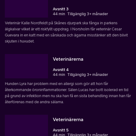
Avsnitt 3
44 min
Tillgänglig 3+ månader
Veterinär Kalle Nordfeldt på Skånes djurpark ska fånga in parkens
älgkalvar vilket är ett riskfyllt uppdrag. I Norsholm får veterinär Cesar
Guevara in en katt med en sårskada och ägarna misstänker att den blivit
skjuten i huvudet.
Veterinärerna
Avsnitt 4
44 min
Tillgänglig 3+ månader
Hunden Lyra har problem med en allergi som gör att hon får
återkommande öroninflammationer. Sälen Lucas har bott isolerad en tid
på grund av infektion men nu ska han få en sista behandling innan han får
återförenas med de andra sälarna.
Veterinärerna
Avsnitt 5
44 min
Tillgänglig 3+ månader