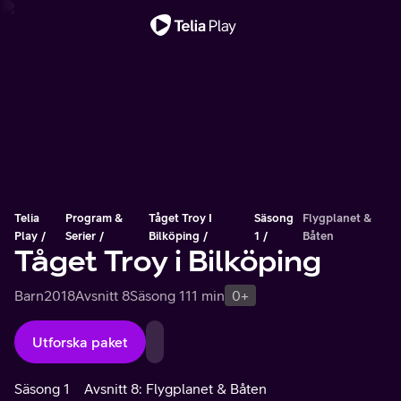
Viktigt meddelande
Telia
Program &
Tåget Troy I
Säsong
Flygplanet &
Play
Serier
Bilköping
1
Båten
Tåget Troy i Bilköping
Barn
2018
Avsnitt 8
Säsong 1
11 min
0+
Utforska paket
Säsong 1
Avsnitt 8: Flygplanet & Båten