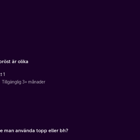
bröst är olika
t 1
Tillgänglig 3+ månader
e man använda topp eller bh?