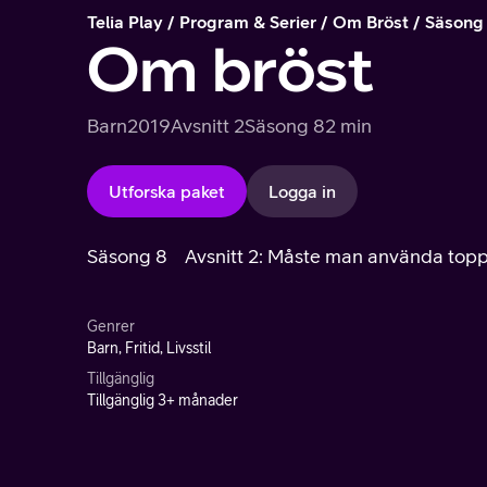
Telia Play
Program & Serier
Om Bröst
Säsong
Om bröst
Barn
2019
Avsnitt 2
Säsong 8
2 min
Utforska paket
Logga in
Säsong 8
Avsnitt 2: Måste man använda topp
Genrer
Barn, Fritid, Livsstil
Tillgänglig
Tillgänglig 3+ månader