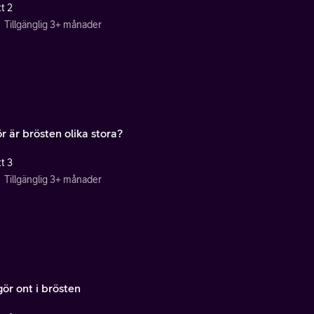
t 2
Tillgänglig 3+ månader
r är brösten olika stora?
t 3
Tillgänglig 3+ månader
ör ont i brösten