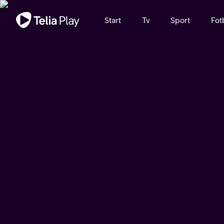
Viktigt meddelande
Start
Tv
Sport
Fot