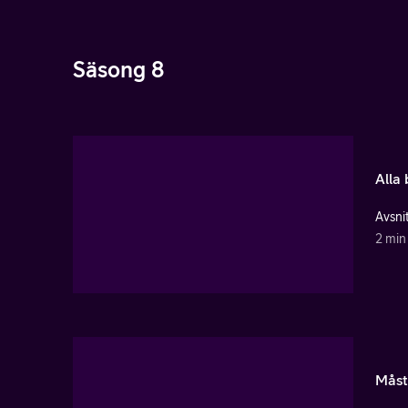
Säsong 8
Alla 
Avsnit
2 min
Måst