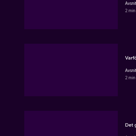
Avsnit
2 min
Varfö
Avsnit
2 min
Det g