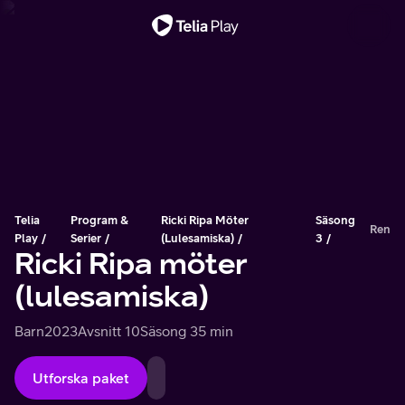
Viktigt meddelande
Telia
Program &
Ricki Ripa Möter
Säsong
Ren
Play
Serier
(lulesamiska)
3
Ricki Ripa möter
(lulesamiska)
Barn
2023
Avsnitt 10
Säsong 3
5 min
Utforska paket