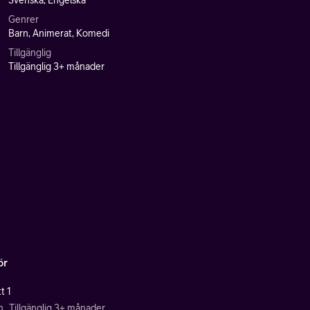
Svenska, Engelska
Genrer
Barn, Animerat, Komedi
Tillgänglig
Tillgänglig 3+ månader
ör
t 1
n
Tillgänglig 3+ månader