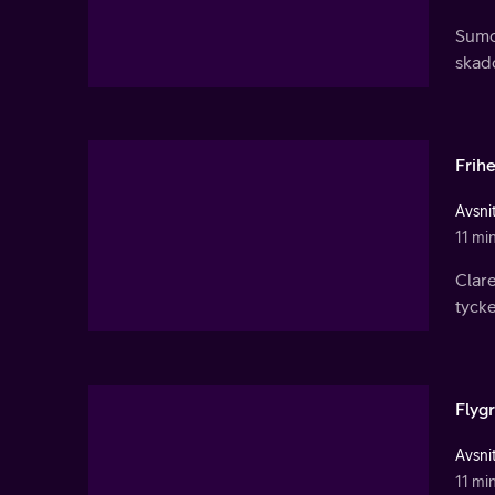
Sumo
skado
Frih
Avsnit
11 mi
Clare
tycke
Flyg
Avsnit
11 mi