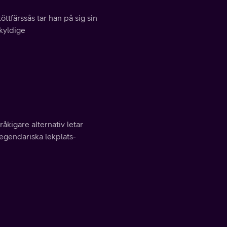
ttfärssås tar han på sig sin
kyldige
åkigare alternativ letar
egendariska lekplats-