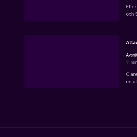
Efter
och S
Atta
Avsni
11 mi
Clar
en u