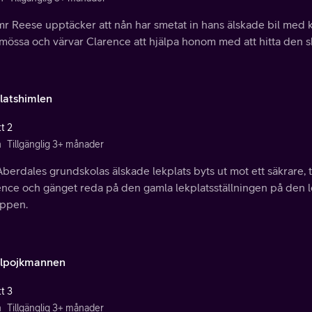
r Reese upptäcker att nån har smetat in hans älskade bil med kö
smössa och värvar Clarence att hjälpa honom med att hitta den s
latshimlen
t 2
n
Tillgänglig 3+ månader
berdales grundskolas älskade lekplats byts ut mot ett säkrare, tr
ence och gänget reda på den gamla lekplatsställningen på den l
ippen.
lpojkmannen
t 3
n
Tillgänglig 3+ månader