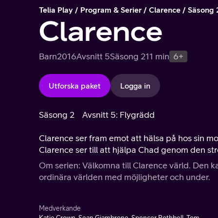
Telia Play
Program & Serier
Clarence
Säsong 
Clarence
Barn
2016
Avsnitt 5
Säsong 2
11 min
6+
Utforska paket
Logga in
Säsong 2
Avsnitt 5: Flygrädd
Clarence ser fram emot att hälsa på hos sin mor
Clarence ser till att hjälpa Chad genom den st
Om serien: Välkomna till Clarence värld. Den 
ordinära världen med möjligheter och under.
Medverkande