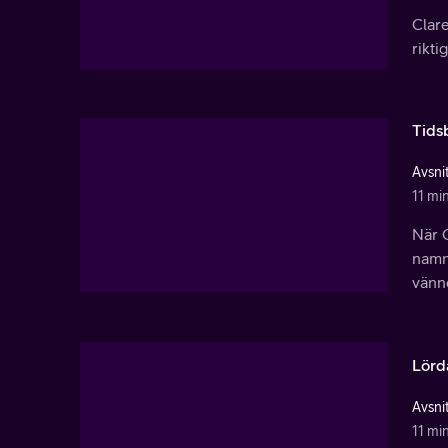
Clare
rikti
Tids
Avsnit
11 mi
När C
namn.
vänne
Lörd
Avsnit
11 mi