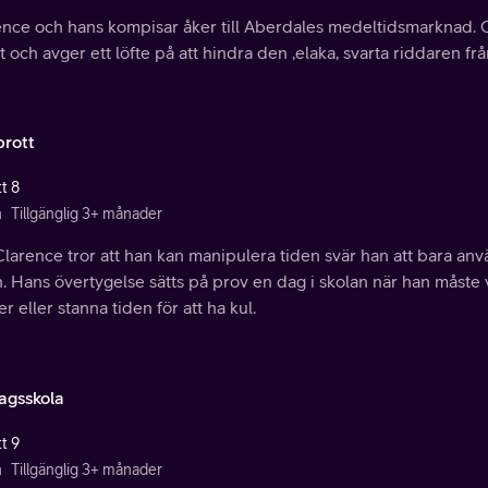
nce och hans kompisar åker till Aberdales medeltidsmarknad. Cl
gt och avger ett löfte på att hindra den ,elaka, svarta riddaren frå
brott
t 8
n
Tillgänglig 3+ månader
larence tror att han kan manipulera tiden svär han att bara anv
 Hans övertygelse sätts på prov en dag i skolan när han måste vä
r eller stanna tiden för att ha kul.
agsskola
t 9
n
Tillgänglig 3+ månader