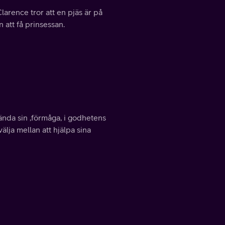
arence tror att en pjäs är på
n att få prinsessan.
ända sin ,förmåga, i godhetens
lja mellan att hjälpa sina