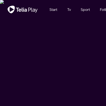
Viktigt meddelande
Start
Tv
Sport
Fot