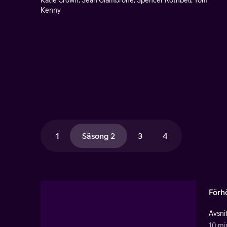
Katie Crown, Sean Giambrone, Spencer Rothbell, Tom
Kenny
1
Säsong 2
3
4
Förh
Avsnit
10 mi