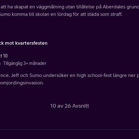
 att ha skapat en väggmålning utan tillåtelse på Aberdales grund
umo komma till skolan en lördag för att städa som straff.
ck mot kvartersfesten
tt 10
n
Tillgänglig 3+ månader
ence, Jeff och Sumo undersöker en high school-fest längre ner p
tomjordingsinvasion.
10 av 26 Avsnitt