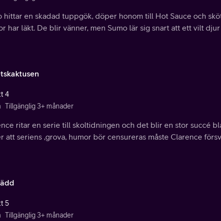
 hittar en skadad tuppgök, döper honom till Hot Sauce och skö
r har läkt. De blir vänner, men Sumo lär sig snart att ett vilt djur
etskaktusen
t 4
n
Tillgänglig 3+ månader
nce ritar en serie till skoltidningen och det blir en stor succé 
r att seriens ,grova, humor bör censureras måste Clarence försva
rädd
t 5
n
Tillgänglig 3+ månader