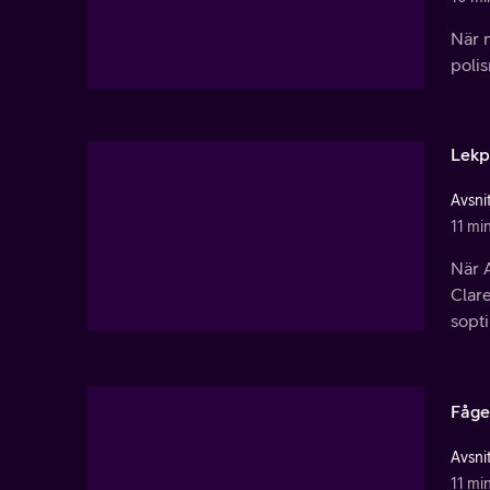
När m
poli
Lekp
Avsnit
11 mi
När A
Clar
sopt
Fåge
Avsnit
11 mi