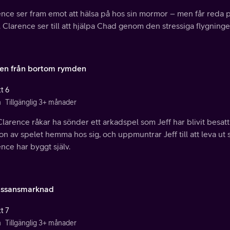
nce ser fram emot att hälsa på hos sin mormor – men får reda på
. Clarence ser till att hjälpa Chad genom den stressiga flygninge
ten från bortom rymden
t 6
n
Tillgänglig 3+ månader
larence råkar ha sönder ett arkadspel som Jeff har blivit besat
on av spelet hemma hos sig, och uppmuntrar Jeff till att leva ut
nce har byggt själv.
ssansmarknad
t 7
n
Tillgänglig 3+ månader