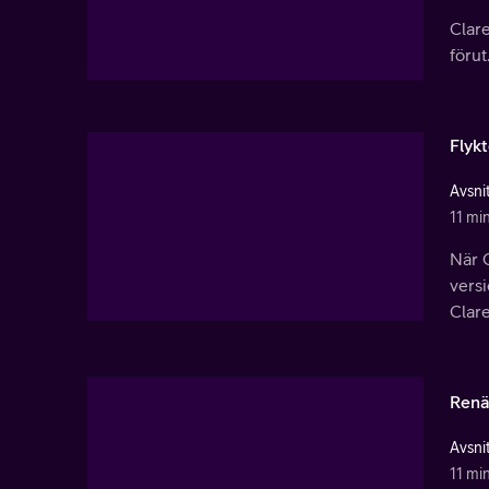
Clare
förut
Flyk
Avsnit
11 mi
När C
versi
Clare
Renä
Avsnit
11 mi