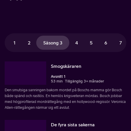
1
2
Säsong 3
4
5
6
7
Smogskäraren
Avsnitt 1
53 min
Tillgänglig 3+ månader
Den smutsiga sanningen bakom mordet på Boschs mamma gör Bosch
både spänd och rastlös. En hemlös krigsveteran mördas. Bosch jobbar
med högprofilerad mordrättegång med en hollywood-regissör. Veronica
Allen-rättegången närmar sig ett avslut.
De fyra sista sakerna