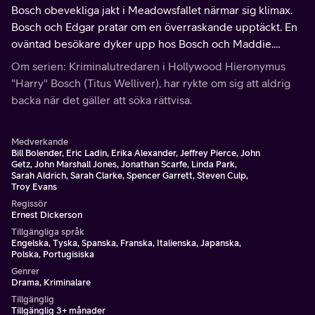
Bosch obevekliga jakt i Meadowsfallet närmar sig klimax.
Bosch och Edgar pratar om en överraskande upptäckt. En
oväntad besökare dyker upp hos Bosch och Maddie.
Harry får veta att hans bakgrund är långt ifrån klargjord.
Om serien: Kriminalutredaren i Hollywood Hieronymus
"Harry" Bosch (Titus Welliver), har rykte om sig att aldrig
backa när det gäller att söka rättvisa.
Medverkande
Bill Bolender, Eric Ladin, Erika Alexander, Jeffrey Pierce, John
Getz, John Marshall Jones, Jonathan Scarfe, Linda Park,
Sarah Aldrich, Sarah Clarke, Spencer Garrett, Steven Culp,
Troy Evans
Regissör
Ernest Dickerson
Tillgängliga språk
Engelska, Tyska, Spanska, Franska, Italienska, Japanska,
Polska, Portugisiska
Genrer
Drama, Kriminalare
Tillgänglig
Tillgänglig 3+ månader