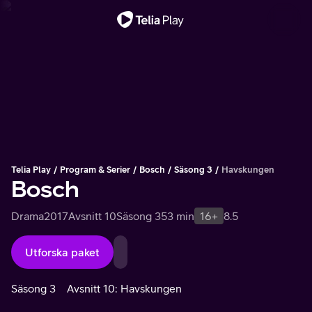
Viktigt meddelande
Telia Play
Program & Serier
Bosch
Säsong 3
Havskungen
Bosch
Drama
2017
Avsnitt 10
Säsong 3
53 min
16+
8.5
Utforska paket
Säsong 3
Avsnitt 10: Havskungen