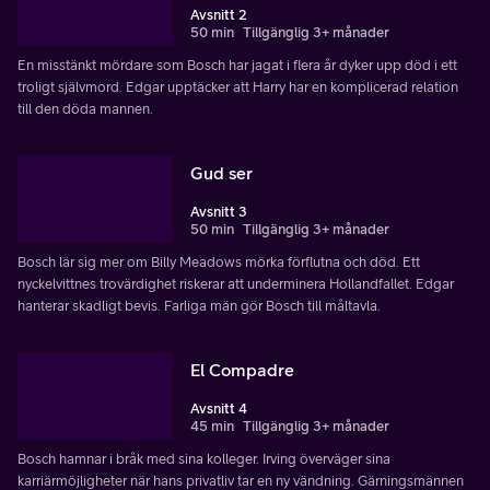
Avsnitt 2
50 min
Tillgänglig 3+ månader
En misstänkt mördare som Bosch har jagat i flera år dyker upp död i ett
troligt självmord. Edgar upptäcker att Harry har en komplicerad relation
till den döda mannen.
Gud ser
Avsnitt 3
50 min
Tillgänglig 3+ månader
Bosch lär sig mer om Billy Meadows mörka förflutna och död. Ett
nyckelvittnes trovärdighet riskerar att underminera Hollandfallet. Edgar
hanterar skadligt bevis. Farliga män gör Bosch till måltavla.
El Compadre
Avsnitt 4
45 min
Tillgänglig 3+ månader
Bosch hamnar i bråk med sina kolleger. Irving överväger sina
karriärmöjligheter när hans privatliv tar en ny vändning. Gärningsmännen