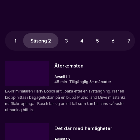
1
Säsong 2
3
4
5
6
7
Återkomsten
Avsnitt 1
45 min
Tillgänglig 3+ månader
LA-kriminalaren Harry Bosch är tillbaka efter en avstängning. När en
kropp hittas i bagageluckan på en bil på Mulholland Drive misstänks
maffiakopplingar. Bosch tar sig an ett fall som kan bli hans svåraste
utmaning hittills.
Det där med hemligheter
Avsnitt 2