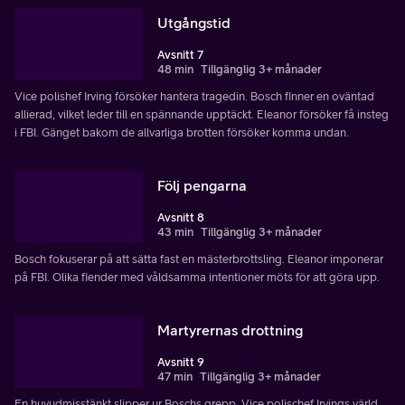
Utgångstid
Avsnitt 7
48 min
Tillgänglig 3+ månader
Vice polishef Irving försöker hantera tragedin. Bosch finner en oväntad
allierad, vilket leder till en spännande upptäckt. Eleanor försöker få insteg
i FBI. Gänget bakom de allvarliga brotten försöker komma undan.
Följ pengarna
Avsnitt 8
43 min
Tillgänglig 3+ månader
Bosch fokuserar på att sätta fast en mästerbrottsling. Eleanor imponerar
på FBI. Olika fiender med våldsamma intentioner möts för att göra upp.
Martyrernas drottning
Avsnitt 9
47 min
Tillgänglig 3+ månader
En huvudmisstänkt slipper ur Boschs grepp. Vice polischef Irvings värld