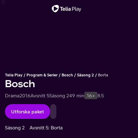
Viktigt meddelande
Telia Play
Program & Serier
Bosch
Säsong 2
Borta
Bosch
Drama
2016
Avsnitt 5
Säsong 2
49 min
16+
8.5
Utforska paket
Säsong 2
Avsnitt 5: Borta