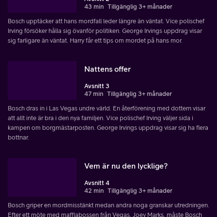
43 min
Tillgänglig 3+ månader
Bosch upptäcker att hans mordfall leder längre än väntat. Vice polischef
Irving försöker hålla sig övanför politiken. George Irvings uppdrag visar
sig farligare än väntat. Harry får ett tips om mordet på hans mor.
Nattens offer
Avsnitt 3
47 min
Tillgänglig 3+ månader
Bosch dras in i Las Vegas undre värld. En återförening med dottern visar
att allt inte är bra i den nya familjen. Vice polischef Irving väljer sida i
kampen om borgmästarposten. George Irvings uppdrag visar sig ha flera
bottnar.
Vem är nu den lycklige?
Avsnitt 4
42 min
Tillgänglig 3+ månader
Bosch griper en mordmisstänkt medan andra noga granskar utredningen.
Efter ett möte med maffiabossen från Vegas, Joey Marks, måste Bosch