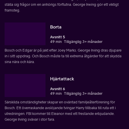
ställa sig frågor om en anhörigs förflutna. George Irwing gör ett viktigt
framsteg.
Borta
Avsnitt 5
49 min
Tillgänglig 3+ månader
Bosch och Edgar är på jakt efter Joey Marks. George Irving dras djupare
in i sitt uppdrag. Och Bosch måste ta till extrema åtgärder för att skydda
sina nära och kära.
Hjärtattack
Avsnitt 6
49 min
Tillgänglig 3+ månader
Särskilda omständigheter skapar en oväntad familjeåterförening för
Bosch. Ett överraskande avslöjande tvingar Harry tillbaka till ruta ett i
utredningen. FBI kommer till Eleanor med ett frestande erbjudande.
George Irving svävar i stor fara.