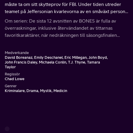
måste ta om sitt skytteprov för FBI. Under tiden utreder
teamet på Jeffersonian kvarlevorna av en småväxt person
som påträffas i ett slukhål.
Om serien: De sista 12 avsnitten av BONES är fulla av
överraskningar, inklusive återvändandet av tittarnas
favoritkaraktärer, när nedräkningen till säsongsfinalen
påbörjas.
Medverkande
David Boreanaz, Emily Deschanel, Eric Millegan, John Boyd,
John Francis Daley, Michaela Conlin, T.J. Thyne, Tamara
Taylor
Regissör
Chad Lowe
Genrer
Kriminalare, Drama, Mystik, Medicin