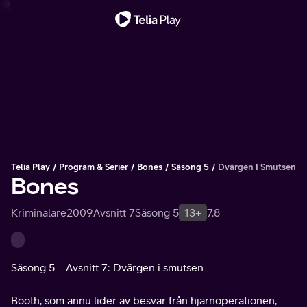
Viktigt meddelande
Telia Play
Program & Serier
Bones
Säsong 5
Dvärgen I Smutsen
Bones
Kriminalare
2009
Avsnitt 7
Säsong 5
13+
7.8
Säsong 5
Avsnitt 7: Dvärgen i smutsen
Booth, som ännu lider av besvär från hjärnoperationen,