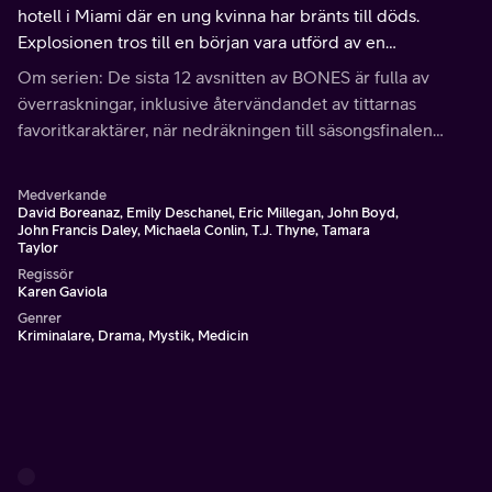
hotell i Miami där en ung kvinna har bränts till döds.
Explosionen tros till en början vara utförd av en
colombiansk drogkartell med avsikt att döda domare
Om serien: De sista 12 avsnitten av BONES är fulla av
Dolores Ramos.
överraskningar, inklusive återvändandet av tittarnas
favoritkaraktärer, när nedräkningen till säsongsfinalen
påbörjas.
Medverkande
David Boreanaz, Emily Deschanel, Eric Millegan, John Boyd,
John Francis Daley, Michaela Conlin, T.J. Thyne, Tamara
Taylor
Regissör
Karen Gaviola
Genrer
Kriminalare, Drama, Mystik, Medicin