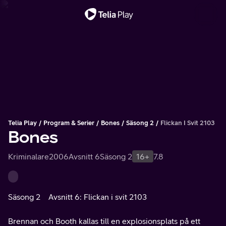
Viktigt meddelande
Telia Play
Program & Serier
Bones
Säsong 2
Flickan I Svit 2103
Bones
Kriminalare
2006
Avsnitt 6
Säsong 2
16+
7.8
Säsong 2
Avsnitt 6: Flickan i svit 2103
Brennan och Booth kallas till en explosionsplats på ett