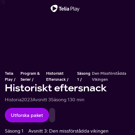
Viktigt meddelande
Telia
Program &
Historiskt
Säsong
Den Missförstådda
Play
Serier
Eftersnack
1
Vikingen
Historiskt eftersnack
Historia
2023
Avsnitt 3
Säsong 1
30 min
Utforska paket
Säsong 1
Avsnitt 3: Den missförstådda vikingen