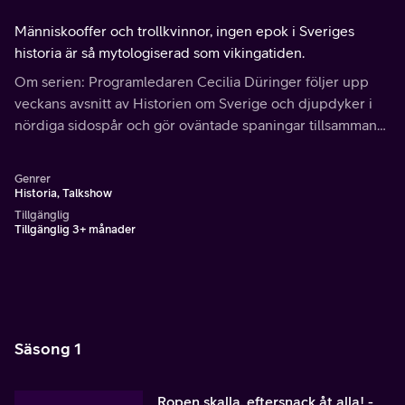
Människooffer och trollkvinnor, ingen epok i Sveriges
historia är så mytologiserad som vikingatiden.
Om serien: Programledaren Cecilia Düringer följer upp
veckans avsnitt av Historien om Sverige och djupdyker i
nördiga sidospår och gör oväntade spaningar tillsammans
med experter och kulturpersonligheter.
Genrer
Historia, Talkshow
Tillgänglig
Tillgänglig 3+ månader
Säsong 1
Ropen skalla, eftersnack åt alla! -