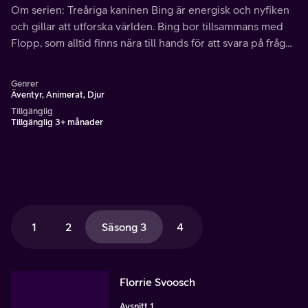
Om serien: Treåriga kaninen Bing är energisk och nyfiken
och gillar att utforska världen. Bing bor tillsammans med
Flopp, som alltid finns nära till hands för att svara på frågor
och hjälpa till.
Genrer
Äventyr, Animerat, Djur
Tillgänglig
Tillgänglig 3+ månader
1
2
Säsong 3
4
Florrie Svoosch
Avsnitt 1