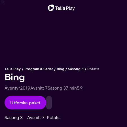
Viktigt meddelande
Telia Play
Program & Serier
Bing
Säsong 3
Potatis
Bing
Äventyr
2019
Avsnitt 7
Säsong 3
7 min
5.9
Utforska paket
Säsong 3
Avsnitt 7: Potatis