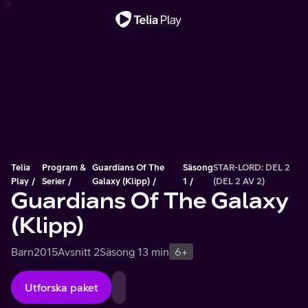
Viktigt meddelande
Telia
Program &
Guardians Of The
Säsong
STAR-LORD: DEL 2
Play
Serier
Galaxy (Klipp)
1
(DEL 2 AV 2)
Guardians Of The Galaxy
(Klipp)
Barn
2015
Avsnitt 2
Säsong 1
3 min
6+
Utforska paket