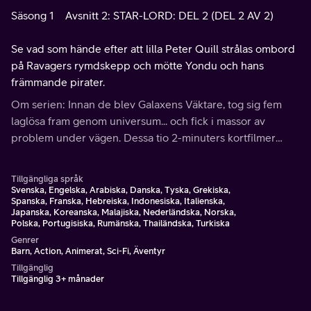
Säsong 1
Avsnitt 2: STAR-LORD: DEL 2 (DEL 2 AV 2)
Se vad som hände efter att lilla Peter Quill strålas ombord
på Ravagers rymdskepp och mötte Yondu och hans
främmande pirater.
Om serien: Innan de blev Galaxens Väktare, tog sig fem
laglösa fram genom universum... och fick i massor av
problem under vägen. Dessa tio 2-minuters kortfilmer
berättar om vändpunkter från Star-Lord, Groot, Rocket,
Drax och Gamoras brokiga förflutna.
Tillgängliga språk
Svenska, Engelska, Arabiska, Danska, Tyska, Grekiska,
Spanska, Franska, Hebreiska, Indonesiska, Italienska,
Japanska, Koreanska, Malajiska, Nederländska, Norska,
Polska, Portugisiska, Rumänska, Thailändska, Turkiska
Genrer
Barn, Action, Animerat, Sci-Fi, Äventyr
Tillgänglig
Tillgänglig 3+ månader