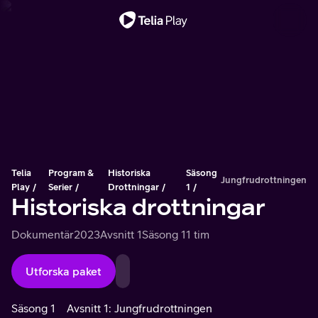
Viktigt meddelande
Telia
Program &
Historiska
Säsong
Jungfrudrottningen
Play
Serier
Drottningar
1
Historiska drottningar
Dokumentär
2023
Avsnitt 1
Säsong 1
1 tim
Utforska paket
Säsong 1
Avsnitt 1: Jungfrudrottningen