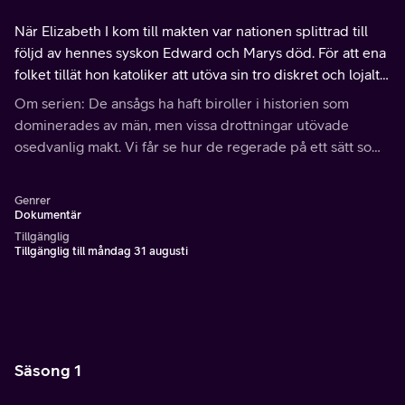
När Elizabeth I kom till makten var nationen splittrad till
följd av hennes syskon Edward och Marys död. För att ena
folket tillät hon katoliker att utöva sin tro diskret och lojalt,
trots att hon själv var protestant.
Om serien: De ansågs ha haft biroller i historien som
dominerades av män, men vissa drottningar utövade
osedvanlig makt. Vi får se hur de regerade på ett sätt som
vida överträffade deras manliga motsvarigheter.
Genrer
Dokumentär
Tillgänglig
Tillgänglig till måndag 31 augusti
Säsong 1