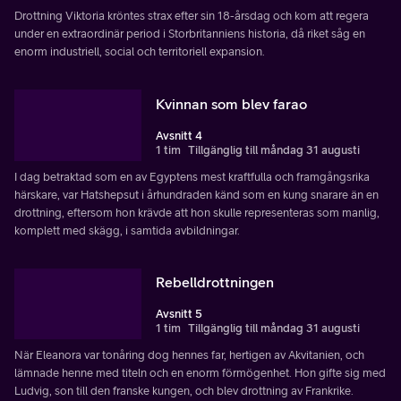
Drottning Viktoria kröntes strax efter sin 18-årsdag och kom att regera
under en extraordinär period i Storbritanniens historia, då riket såg en
enorm industriell, social och territoriell expansion.
Kvinnan som blev farao
Avsnitt 4
1 tim
Tillgänglig till måndag 31 augusti
I dag betraktad som en av Egyptens mest kraftfulla och framgångsrika
härskare, var Hatshepsut i århundraden känd som en kung snarare än en
drottning, eftersom hon krävde att hon skulle representeras som manlig,
komplett med skägg, i samtida avbildningar.
Rebelldrottningen
Avsnitt 5
1 tim
Tillgänglig till måndag 31 augusti
När Eleanora var tonåring dog hennes far, hertigen av Akvitanien, och
lämnade henne med titeln och en enorm förmögenhet. Hon gifte sig med
Ludvig, son till den franske kungen, och blev drottning av Frankrike.