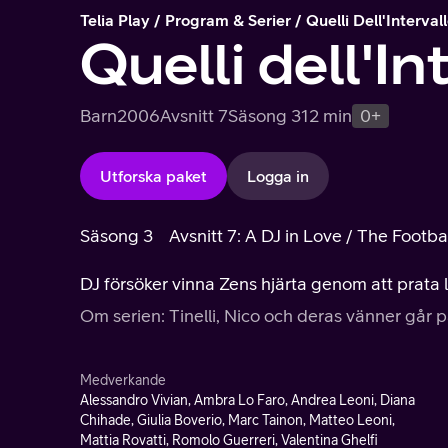
Telia Play
Program & Serier
Quelli Dell'Interval
Quelli dell'In
Barn
2006
Avsnitt 7
Säsong 3
12 min
0+
Utforska paket
Logga in
Säsong 3
Avsnitt 7: A DJ in Love / The Footba
DJ försöker vinna Zens hjärta genom att prata lå
Om serien: Tinelli, Nico och deras vänner går 
Medverkande
Alessandro Vivian, Ambra Lo Faro, Andrea Leoni, Diana
Chihade, Giulia Boverio, Marc Tainon, Matteo Leoni,
Mattia Rovatti, Romolo Guerreri, Valentina Ghelfi