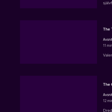
själv
The 
Avsnit
11 mi
Valen
The 
Avsnit
12 mi
Dred 