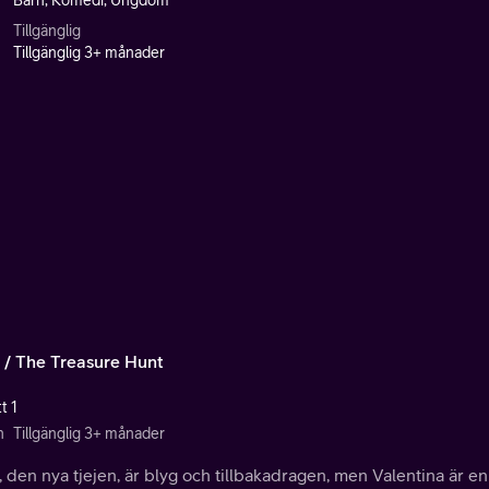
Barn, Komedi, Ungdom
Tillgänglig
Tillgänglig 3+ månader
a / The Treasure Hunt
t 1
n
Tillgänglig 3+ månader
, den nya tjejen, är blyg och tillbakadragen, men Valentina är en