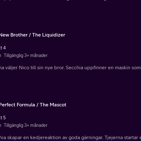
New Brother / The Liquidizer
t 4
n
Tillgänglig 3+ månader
a väljer Nico till sin nye bror. Secchia uppfinner en maskin som g
Perfect Formula / The Mascot
t 5
n
Tillgänglig 3+ månader
ia skapar en kedjereaktion av goda gärningar. Tjejerna startar