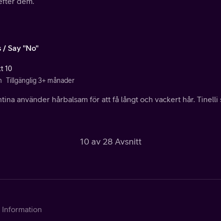
efter dem.
 / Say "No"
tt 10
n
Tillgänglig 3+ månader
tina använder hårbalsam för att få långt och vackert hår. Tinelli s
10 av 28 Avsnitt
Information