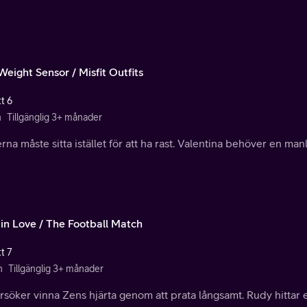
Weight Sensor / Misfit Outfits
t 6
n
Tillgänglig 3+ månader
rna måste sitta istället för att ha rast. Valentina behöver en ma
 in Love / The Football Match
t 7
n
Tillgänglig 3+ månader
rsöker vinna Zens hjärta genom att prata långsamt. Rudy hittar ett