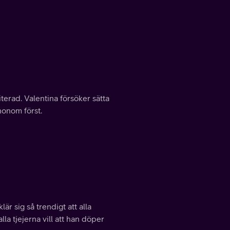
riterad. Valentina försöker sätta
honom först.
r sig så trendigt att alla
a tjejerna vill att han döper