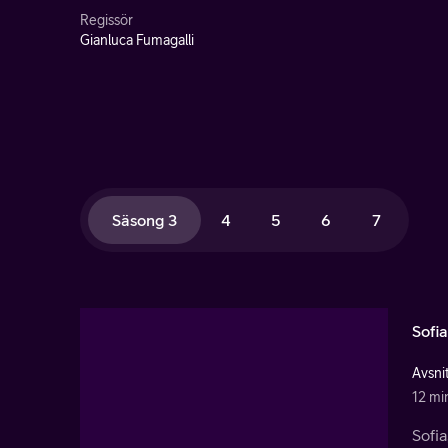
Regissör
Gianluca Fumagalli
Säsong 3
4
5
6
7
Sofi
Avsnit
12 mi
Sofia