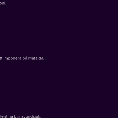
oni.
att imponera på Mafalda.
alentina blir avundsjuk.