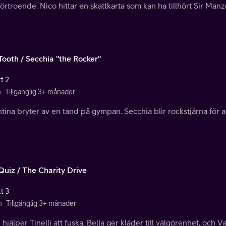
förtroende. Nico hittar en skattkarta som kan ha tillhört Sir Manz
Tooth / Secchia "the Rocker"
t 2
n
Tillgänglig 3+ månader
tina bryter av en tand på gympan. Secchia blir rockstjärna för 
Quiz / The Charity Drive
t 3
n
Tillgänglig 3+ månader
hjälper Tinelli att fuska. Bella ger kläder till välgörenhet, och V