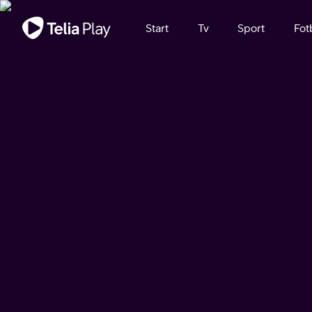
Viktigt meddelande
Start
Tv
Sport
Fot