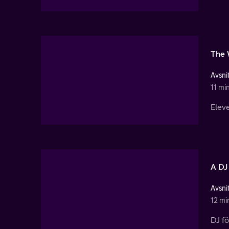
The 
Avsnit
11 mi
Eleve
A DJ
Avsnit
12 mi
DJ fö