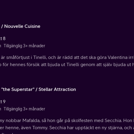
 / Nouvelle Cuisine
t 8
n
Tillgänglig 3+ månader
 är småförtjust i Tinelli, och är rädd att det ska göra Valentina ir
 för hennes försök att bjuda ut Tinelli genom att själv bjuda ut 
"the Superstar" / Stellar Attraction
t 9
n
Tillgänglig 3+ månader
 nobbar Mafalda, så hon går på skolfesten med Secchia. Hon klä
r henne, även Tommy. Secchia har upptäckt en ny stjärna, och all