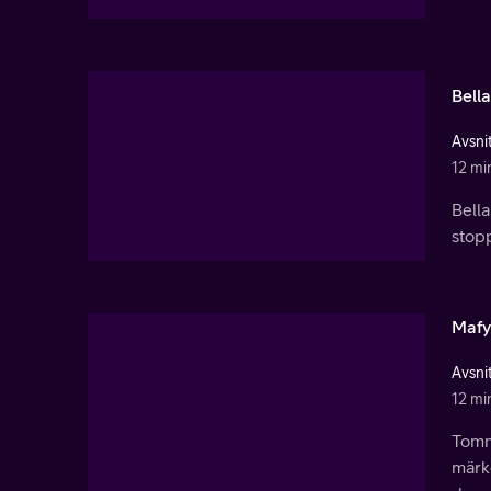
Bella
Avsnit
12 mi
Bella
stopp
Mafy 
Avsnit
12 mi
Tommy
märke