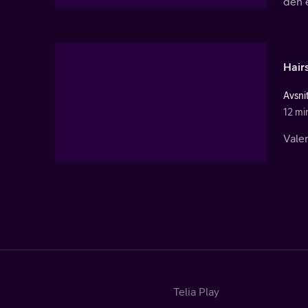
den 
Hairs
Avsni
12 mi
Valen
Telia Play