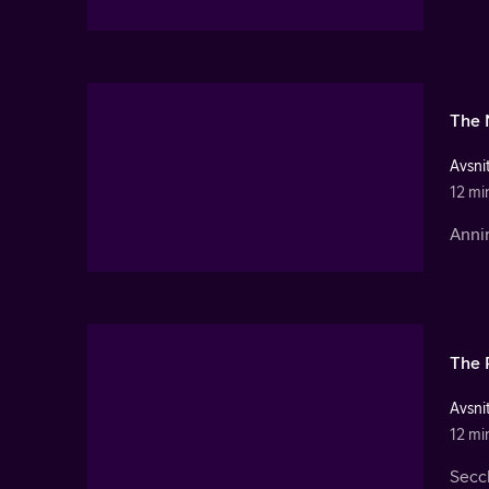
The 
Avsnit
12 mi
Annin
The 
Avsnit
12 mi
Secch