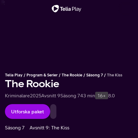
Viktigt meddelande
Telia Play
Program & Serier
The Rookie
Säsong 7
The Kiss
The Rookie
Kriminalare
2025
Avsnitt 9
Säsong 7
43 min
16+
8.0
Utforska paket
Säsong 7
Avsnitt 9: The Kiss