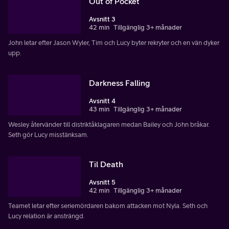
Out of Pocket
Avsnitt 3
42 min
Tillgänglig 3+ månader
John letar efter Jason Wyler, Tim och Lucy byter rekryter och en vän dyker
upp.
Darkness Falling
Avsnitt 4
43 min
Tillgänglig 3+ månader
Wesley återvänder till distriktåklagaren medan Bailey och John bråkar.
Seth gör Lucy misstänksam.
Til Death
Avsnitt 5
42 min
Tillgänglig 3+ månader
Teamet letar efter seriemördaren bakom attacken mot Nyla. Seth och
Lucy relation är ansträngd.