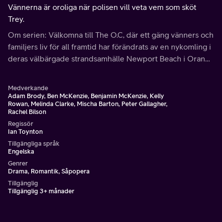
Vännerna är oroliga när polisen vill veta vem som sköt
Trey.
Om serien: Välkomna till The O.C, där ett gäng vänners och
familjers liv för all framtid har förändrats av en nykomling i
deras välbärgade strandsamhälle Newport Beach i Orange
County, Kalifornien.
Medverkande
Adam Brody, Ben McKenzie, Benjamin McKenzie, Kelly
Rowan, Melinda Clarke, Mischa Barton, Peter Gallagher,
Rachel Bilson
Regissör
Ian Toynton
Tillgängliga språk
Engelska
Genrer
Drama, Romantik, Såpopera
Tillgänglig
Tillgänglig 3+ månader