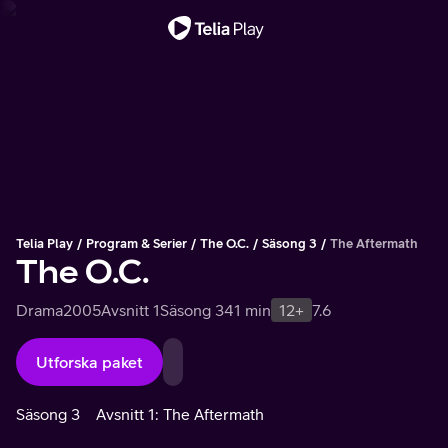
Viktigt meddelande
Telia Play
Program & Serier
The O.C.
Säsong 3
The Aftermath
The O.C.
Drama
2005
Avsnitt 1
Säsong 3
41 min
12+
7.6
Utforska paket
Säsong 3
Avsnitt 1: The Aftermath