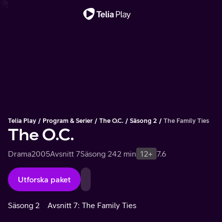
Viktigt meddelande
Telia Play
Program & Serier
The O.C.
Säsong 2
The Family Ties
The O.C.
Drama
2005
Avsnitt 7
Säsong 2
42 min
12+
7.6
Utforska paket
Säsong 2
Avsnitt 7: The Family Ties