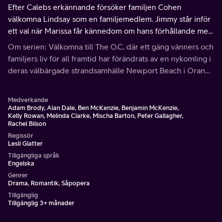
Efter Calebs erkännande försöker familjen Cohen
välkomna Lindsay som en familjemedlem. Jimmy står inför
ett val när Marissa får kännedom om hans förhållande med
sin exfru Julie.
Om serien: Välkomna till The O.C, där ett gäng vänners och
familjers liv för all framtid har förändrats av en nykomling i
deras välbärgade strandsamhälle Newport Beach i Orange
County, Kalifornien.
Medverkande
Adam Brody, Alan Dale, Ben McKenzie, Benjamin McKenzie,
Kelly Rowan, Melinda Clarke, Mischa Barton, Peter Gallagher,
Rachel Bilson
Regissör
Lesli Glatter
Tillgängliga språk
Engelska
Genrer
Drama, Romantik, Såpopera
Tillgänglig
Tillgänglig 3+ månader