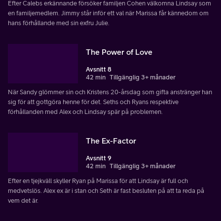
Efter Calebs erkännande försöker familjen Cohen välkomna Lindsay som
en familjemedlem. Jimmy står inför ett val när Marissa får kännedom om
hans förhållande med sin exfru Julie.
The Power of Love
Avsnitt 8
42 min
Tillgänglig 3+ månader
När Sandy glömmer sin och Kristens 20-årsdag som gifta anstränger han
sig för att gottgöra henne för det. Seths och Ryans respektive
förhållanden med Alex och Lindsay spär på problemen.
The Ex-Factor
Avsnitt 9
42 min
Tillgänglig 3+ månader
Efter en tjejkväll skyller Ryan på Marissa för att Lindsay är full och
medvetslös. Alex ex är i stan och Seth är fast besluten på att ta reda på
vem det är.