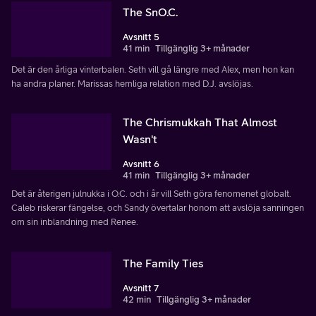
The SnO.C.
Avsnitt 5
41 min
Tillgänglig 3+ månader
Det är den årliga vinterbalen. Seth vill gå längre med Alex, men hon kan
ha andra planer. Marissas hemliga relation med D.J. avslöjas.
The Chrismukkah That Almost
Wasn't
Avsnitt 6
41 min
Tillgänglig 3+ månader
Det är återigen julnukka i O.C. och i år vill Seth göra fenomenet globalt.
Caleb riskerar fängelse, och Sandy övertalar honom att avslöja sanningen
om sin inblandning med Renee.
The Family Ties
Avsnitt 7
42 min
Tillgänglig 3+ månader