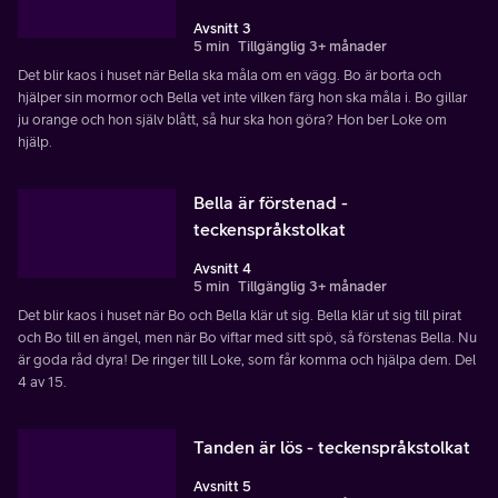
Avsnitt 3
5 min
Tillgänglig 3+ månader
Det blir kaos i huset när Bella ska måla om en vägg. Bo är borta och
hjälper sin mormor och Bella vet inte vilken färg hon ska måla i. Bo gillar
ju orange och hon själv blått, så hur ska hon göra? Hon ber Loke om
hjälp.
Bella är förstenad -
teckenspråkstolkat
Avsnitt 4
5 min
Tillgänglig 3+ månader
Det blir kaos i huset när Bo och Bella klär ut sig. Bella klär ut sig till pirat
och Bo till en ängel, men när Bo viftar med sitt spö, så förstenas Bella. Nu
är goda råd dyra! De ringer till Loke, som får komma och hjälpa dem. Del
4 av 15.
Tanden är lös - teckenspråkstolkat
Avsnitt 5