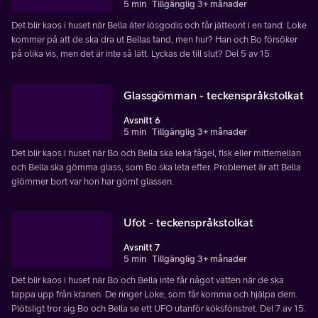
5 min
Tillgänglig 3+ månader
Det blir kaos i huset när Bella äter lösgodis och får jätteont i en tand. Loke
kommer på att de ska dra ut Bellas tand, men hur? Han och Bo försöker
på olika vis, men det är inte så lätt. Lyckas de till slut? Del 5 av 15.
Glassgömman - teckenspråkstolkat
Avsnitt 6
5 min
Tillgänglig 3+ månader
Det blir kaos i huset när Bo och Bella ska leka fågel, fisk eller mittemellan
och Bella ska gömma glass, som Bo ska leta efter. Problemet är att Bella
glömmer bort var hon har gömt glassen.
Ufot - teckenspråkstolkat
Avsnitt 7
5 min
Tillgänglig 3+ månader
Det blir kaos i huset när Bo och Bella inte får något vatten när de ska
tappa upp från kranen. De ringer Loke, som får komma och hjälpa dem.
Plötsligt tror sig Bo och Bella se ett UFO utanför köksfönstret. Del 7 av 15.