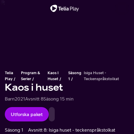
Viktigt meddelande
Telia
Program &
Kaos I
Säsong
Isiga Huset -
Play
Serier
Huset
1
Teckenspråkstolkat
Kaos i huset
Barn
2021
Avsnitt 8
Säsong 1
5 min
Utforska paket
Säsong 1
Avsnitt 8: Isiga huset - teckenspråkstolkat