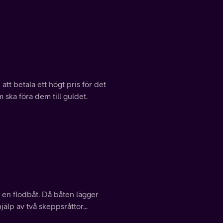
tt betala ett högt pris för det
 ska föra dem till guldet.
d en flodbåt. Då båten lägger
älp av två skeppsråttor...