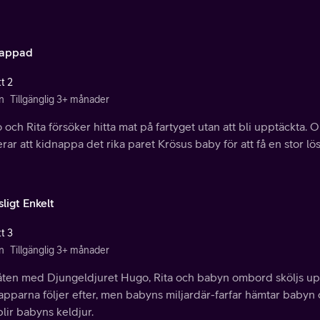
nappad
t 2
n
Tillgänglig 3+ månader
och Rita försöker hitta mat på fartyget utan att bli upptäckta.
rar att kidnappa det rika paret Krösus baby för att få en stor 
ligt Enkelt
t 3
n
Tillgänglig 3+ månader
åten med Djungeldjuret Hugo, Rita och babyn ombord sköljs upp 
pparna följer efter, men babyns miljardär-farfar hämtar babyn oc
blir babyns keldjur.