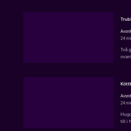
Trub
Avsnit
24 mi
Två g
ovanl
Kött
Avsnit
24 mi
Hugo 
till 