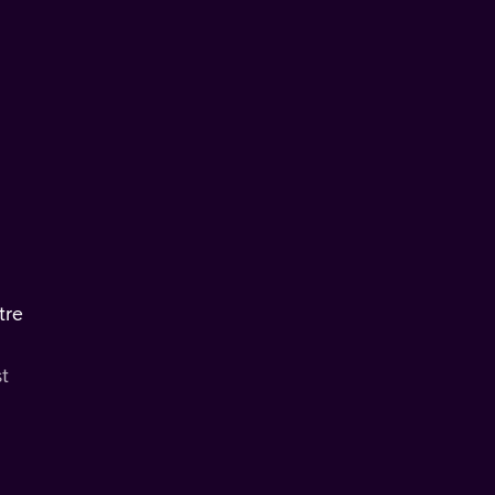
tre
t