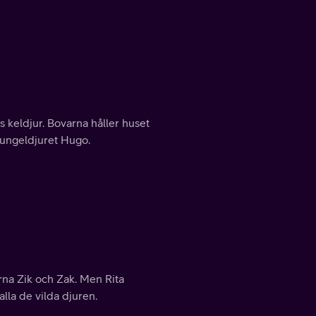
s keldjur. Bovarna håller huset
jungeldjuret Hugo.
orna Zik och Zak. Men Rita
lla de vilda djuren.