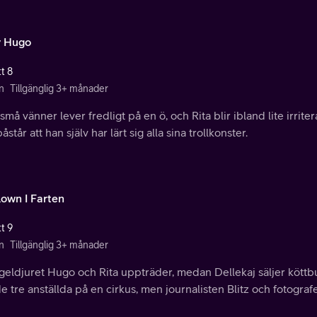
 Hugo
t 8
n
Tillgänglig 3+ månader
små vänner lever fredligt på en ö, och Rita blir ibland lite irri
åstår att han själv har lärt sig alla sina trollkonster.
lown I Farten
t 9
n
Tillgänglig 3+ månader
eldjuret Hugo och Rita uppträder, medan Dellekaj säljer köttbul
de tre anställda på en cirkus, men journalisten Blitz och fotograf