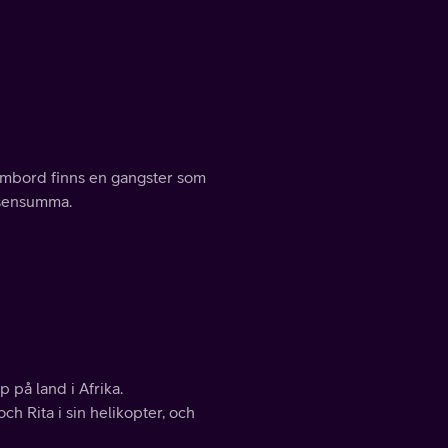
 Ombord finns en gangster som
lösensumma.
på land i Afrika.
h Rita i sin helikopter, och