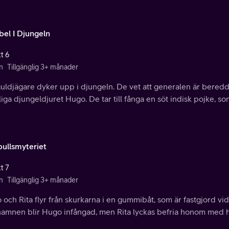
bel I Djungeln
t 6
n
Tillgänglig 3+ månader
uldjägare dyker upp i djungeln. De vet att generalen är beredd a
iga djungeldjuret Hugo. De tar till fånga en söt indisk pojke, som
bullsmyteriet
t 7
n
Tillgänglig 3+ månader
och Rita flyr från skurkarna i en gummibåt, som är fastgjord vi
i hamnen blir Hugo infångad, men Rita lyckas befria honom med hj