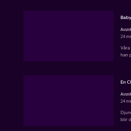
Baby
Avsnit
24 mi
Våra 
han p
En C
Avsnit
24 mi
Djung
blir 