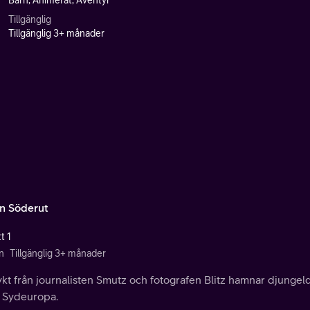
Barn, Animerat, Äventyr
Tillgänglig
Tillgänglig 3+ månader
n Söderut
t 1
n
Tillgänglig 3+ månader
lykt från journalisten Smutz och fotografen Blitz hamnar djunge
i Sydeuropa.