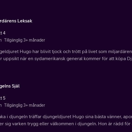
ardärens Leksak
t 4
n
Tillgänglig 3+ månader
eldjuret Hugo har blivit tjock och trött på livet som miljardären
r uppsikt när en sydamerikansk general kommer för att köpa D
gelns Själ
t 5
n
Tillgänglig 3+ månader
aka i djungeln träffar djungeldjuret Hugo sina bästa vänner, ap
r sig varken trygg eller välkommen i djungeln. Hon är rädd för a