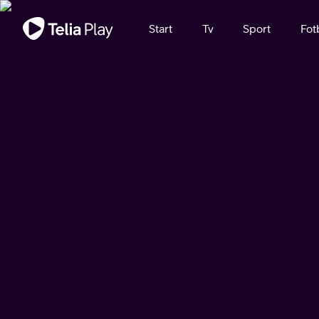
Viktigt meddelande
Start
Tv
Sport
Fot