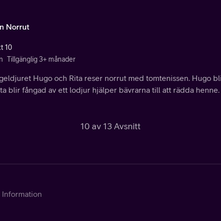
n Norrut
tt 10
n
Tillgänglig 3+ månader
geldjuret Hugo och Rita reser norrut med tomtenissen. Hugo bli
ta blir fångad av ett lodjur hjälper bävrarna till att rädda henne.
10 av 13 Avsnitt
Information
Kontakta Telia