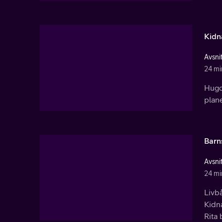
Kid
Avsnit
24 mi
Hugo 
plane
Barns
Avsnit
24 mi
Livb
Kidna
Rita 