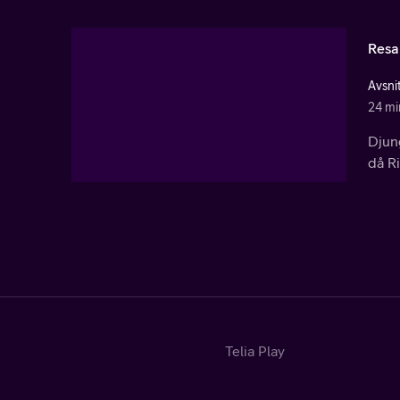
Resa
Avsni
24 mi
Djun
då Ri
Telia Play
Start