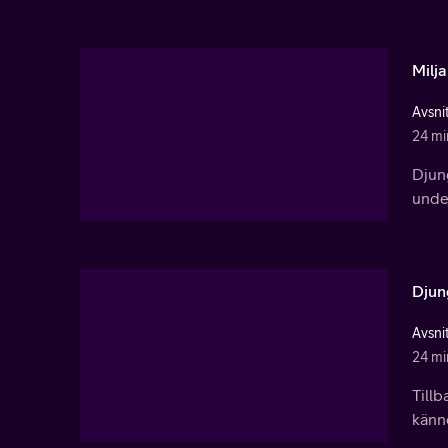
Milj
Avsnit
24 mi
Djung
unde
Djun
Avsnit
24 mi
Tillb
känne