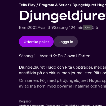
Telia Play
Program & Serier
Djungeldjuret Hug
Djungeldjur
Barn
2002
Avsnitt 9
Säsong 1
24 min
0+
5.6
Utforska paket
Logga in
Säsong 1
Avsnitt 9: En Clown I Farten
Djungeldjuret Hugo och Rita uppträder, medan De
anställda på en cirkus, men journalisten Blitz o
Om serien: Följ med på djungeldjuret Hugos s
avlägsna hörn, med bovarna i hälarna och vän
Regissör