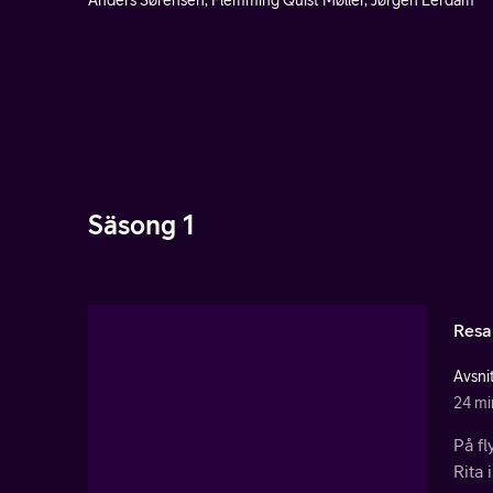
Anders Sørensen, Flemming Quist Møller, Jørgen Lerdam
Säsong 1
Resa
Avsnit
24 mi
På f
Rita 