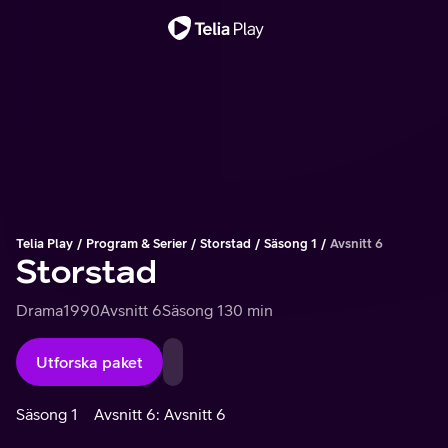
Viktigt meddelande
Telia Play
Program & Serier
Storstad
Säsong 1
Avsnitt 6
Storstad
Drama
1990
Avsnitt 6
Säsong 1
30 min
Utforska paket
Säsong 1
Avsnitt 6: Avsnitt 6