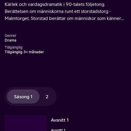
Kärlek och vardagsdramatik i 90-talets följetong.
Berättelsen om människorna runt ett storstadstorg -
Malmtorget. Storstad berättar om människor som känner
varandra men också om storstadens anonymitet och
kontaktlöshet.
Genrer
Drama
Tillgänglig
Tillgänglig 3+ månader
Säsong 1
2
Avsnitt 1
Avsnitt 1