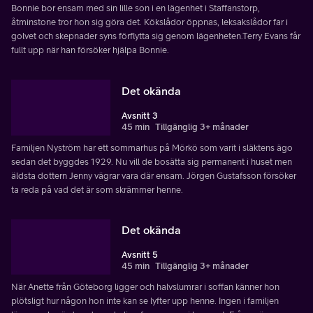
Bonnie bor ensam med sin lille son i en lägenhet i Staffanstorp,
åtminstone tror hon sig göra det. Kökslådor öppnas, leksakslådor far i
golvet och skepnader syns förflytta sig genom lägenheten.Terry Evans får
fullt upp när han försöker hjälpa Bonnie.
Det okända
Avsnitt 3
45 min
Tillgänglig 3+ månader
Familjen Nyström har ett sommarhus på Mörkö som varit i släktens ägo
sedan det byggdes 1929. Nu vill de bosätta sig permanent i huset men
äldsta dottern Jenny vägrar vara där ensam. Jörgen Gustafsson försöker
ta reda på vad det är som skrämmer henne.
Det okända
Avsnitt 5
45 min
Tillgänglig 3+ månader
När Anette från Göteborg ligger och halvslumrar i soffan känner hon
plötsligt hur någon hon inte kan se lyfter upp henne. Ingen i familjen