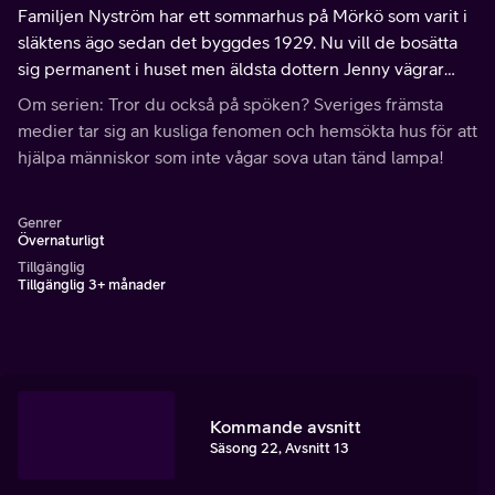
Familjen Nyström har ett sommarhus på Mörkö som varit i
släktens ägo sedan det byggdes 1929. Nu vill de bosätta
sig permanent i huset men äldsta dottern Jenny vägrar
vara där ensam. Jörgen Gustafsson försöker ta reda på vad
Om serien: Tror du också på spöken? Sveriges främsta
det är som skrämmer henne.
medier tar sig an kusliga fenomen och hemsökta hus för att
hjälpa människor som inte vågar sova utan tänd lampa!
Genrer
Övernaturligt
Tillgänglig
Tillgänglig 3+ månader
Kommande avsnitt
Säsong 22, Avsnitt 13