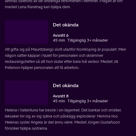
lämnas oberörd av de underliga fenomenen i hemmet. Frågan är om
mediet Lena Ranehag kan hjälpa dem.
Det okända
Avsnitt 6
45 min
Tillgänglig 3+ månader
Att gifta sig på Mauritzbergs slott utanför Norrköping är populärt. Men
någon sätter käppar i hjulet för personalen och skrämmer
restaurangchefen så att hon slutar efter bara två veckor. Mediet Jill
Peterson hjälper personalen att få arbetsro.
Det okända
Avsnitt 8
45 min
Tillgänglig 3+ månader
Helena i Vallentuna har besök i sin lägenhet. Det bankar och smäller,
leksaker rör sig av sig själva och påskägg exploderar. Hemma hos
Helenas syster Angela är det ännu värre. Mediet Jörgen Gustafsson
försöker hjälpa systrarna.