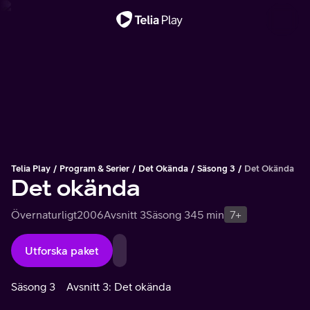
Viktigt meddelande
Telia Play
Program & Serier
Det Okända
Säsong 3
Det Okända
Det okända
Övernaturligt
2006
Avsnitt 3
Säsong 3
45 min
7+
Utforska paket
Säsong 3
Avsnitt 3: Det okända