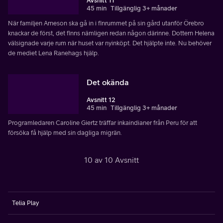
Avsnitt 11
45 min
Tillgänglig 3+ månader
När familjen Arneson ska gå in i finrummet på sin gård utanför Örebro
knackar de först, det finns nämligen redan någon därinne. Dottern Helena
välsignade varje rum när huset var nyinköpt. Det hjälpte inte. Nu behöver
de mediet Lena Ranehags hjälp.
Det okända
Avsnitt 12
45 min
Tillgänglig 3+ månader
Programledaren Caroline Giertz träffar inkaindianer från Peru för att
försöka få hjälp med sin dagliga migrän.
10 av 10 Avsnitt
Telia Play