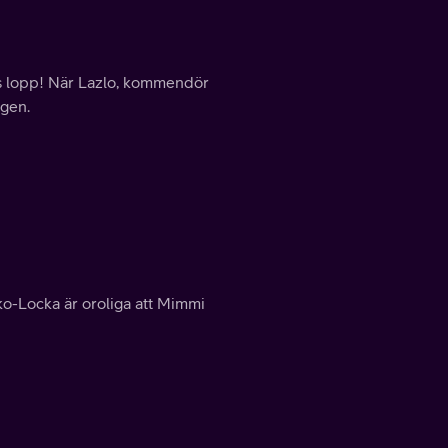
rens lopp! När Lazlo, kommendör
igen.
oko-Locka är oroliga att Mimmi