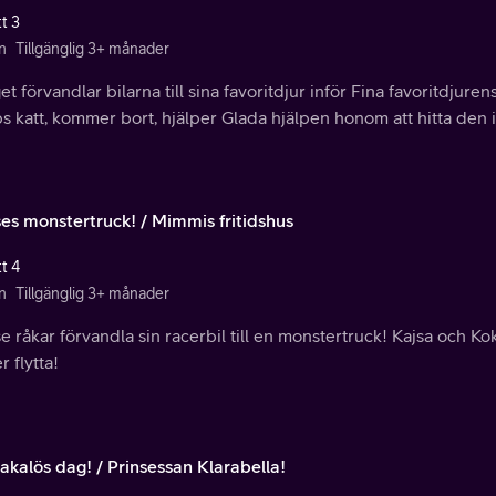
t 3
n
Tillgänglig 3+ månader
t förvandlar bilarna till sina favoritdjur inför Fina favoritdju
 katt, kommer bort, hjälper Glada hjälpen honom att hitta den 
es monstertruck! / Mimmis fritidshus
t 4
n
Tillgänglig 3+ månader
 råkar förvandla sin racerbil till en monstertruck! Kajsa och K
r flytta!
akalös dag! / Prinsessan Klarabella!