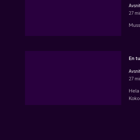
Avsnit
27 mi
Musse
En t
Avsni
27 mi
Hela 
Koko-