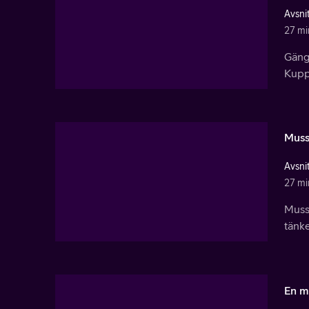
Avsnit
27 mi
Gänge
Kupps
Muss
Avsnit
27 mi
Musse
tänke
En m