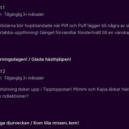
t 1
n
Tillgänglig 3+ månader
bilarna blir hopblandade när Piff och Puff lägger till några av 
labbs-uppfinning! Gänget förvandlar fönstertvätt till en vänskap
rningsdagen! / Glada hästhjälpen!
t 2
n
Tillgänglig 3+ månader
hörning dyker upp i Tipptoppstan! Mimmi och Kajsa älskar hästar
e ridlektioner?
iga djurveckan / Kom lilla missen, kom!