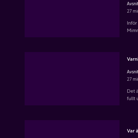
Avsnit
27 mi
Infö
Mimmi
Varn
Avsnit
27 mi
Det ä
fullt
Var 