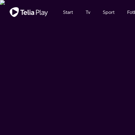
Viktigt meddelande
Start
Tv
Sport
Fot