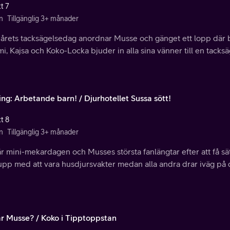
t 7
n
Tillgänglig 3+ månader
r årets tacksägelsedag anordnar Musse och gänget ett lopp där 
, Kajsa och Koko-Locka bjuder in alla sina vänner till en tack
ing: Arbetande barn! / Djurhotellet Sussa sött!
t 8
n
Tillgänglig 3+ månader
r mini-mekardagen och Musses största fanlängtar efter att få sä
 upp med att vara husdjursvakter medan alla andra drar iväg på d
är Musse? / Koko i Tipptoppstan