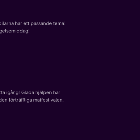
bilarna har ett passande tema!
sägelsemiddag!
tta igång! Glada hjälpen har
en förträffliga matfestivalen.