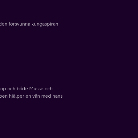
 den försvunna kungaspiran
öllop och både Musse och
älpen hjälper en vän med hans