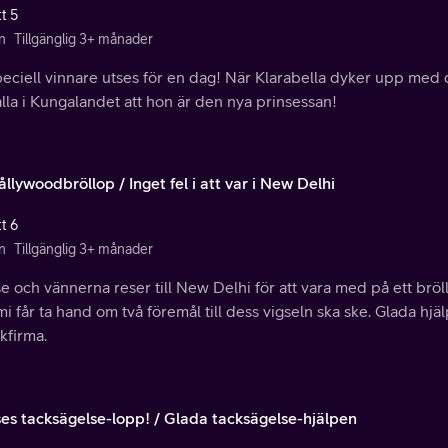
t 5
n
Tillgänglig 3+ månader
peciell vinnare utses för en dag! När Klarabella dyker upp med
alla i Kungalandet att hon är den nya prinsessan!
ållywoodbröllop / Inget fel i att var i New Delhi
t 6
n
Tillgänglig 3+ månader
e och vännerna reser till New Delhi för att vara med på ett br
 får ta hand om två föremål till dess vigseln ska ske. Glada hj
kfirma.
es tacksägelse-lopp! / Glada tacksägelse-hjälpen