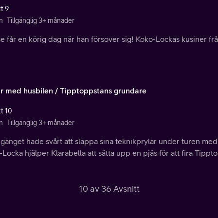
t 9
n
Tillgänglig 3+ månader
 får en körig dag när han försover sig! Koko-Lockas kusiner fr
ur med husbilen / Tipptoppstans grundare
tt 10
n
Tillgänglig 3+ månader
gänget hade svårt att släppa sina teknikprylar under turen med
Locka hjälper Klarabella att sätta upp en pjäs för att fira Tipp
10 av 36 Avsnitt