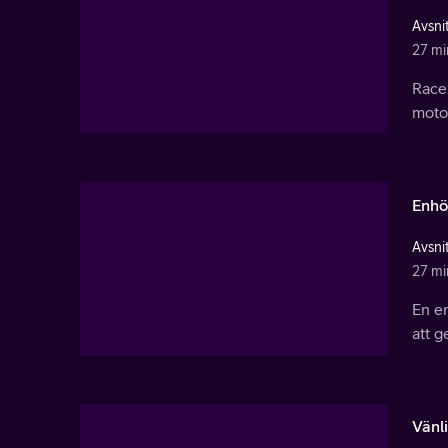
Avsnit
27 mi
Racer
motor
Enhö
Avsnit
27 mi
En en
att g
Vänl