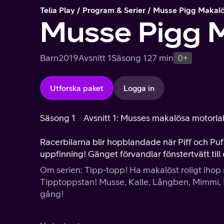
Telia Play
Program & Serier
Musse Pigg Makalö
Musse Pigg 
Barn
2019
Avsnitt 1
Säsong 1
27 min
0+
Utforska paket
Logga in
Säsong 1
Avsnitt 1: Musses makalösa motorlab
Racerbilarna blir hopblandade när Piff och Puff
uppfinning! Gänget förvandlar fönstertvätt till
Om serien: Tipp-topp! Ha makalöst roligt ihop
Tipptoppstan! Musse, Kalle, Långben, Mimmi, K
gång!