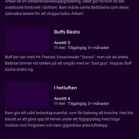
Ankan får en ultrabränslecellsuppgradering, vilket gör honom till det
snabbaste fordonet i Gotham. Bam måste samla Batbilarna som deras
självsäkra ledare för att stoppa turbo-Ankan!
Buffs Bästis
Avsnitt 3
11 min
Tillgänglig 3+ månader
Buff blir vän med Mr. Freezes Snowcrawler "Snowy", men när de andra
Batbilar brinner vid tanken på att umgås med en "bad guy", hoppas Buff
kunna ändra sig.
I hetluften
Avsnitt 4
11 min
Tillgänglig 3+ månader
Bam gör ett svårt ledarskapssamtal, som får Batwing att krascha. Han blir
besatt av att göra upp till henne under ett flyguppdrag med höga
insatser mot Pingvinen och hans gigantiska anka luftskepp.