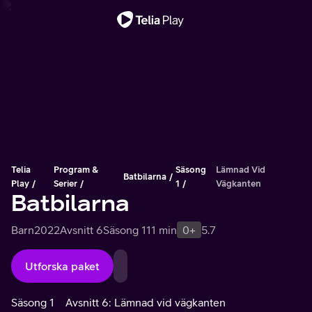
Viktigt meddelande
Telia
Program &
Säsong
Lämnad Vid
Batbilarna
Play
Serier
1
Vägkanten
Batbilarna
Barn
2022
Avsnitt 6
Säsong 1
11 min
0+
5.7
Utforska paket
Säsong 1
Avsnitt 6: Lämnad vid vägkanten