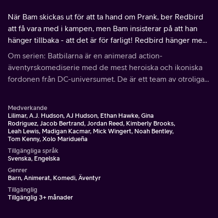
När Bam skickas ut för att ta hand om Prank, ber Redbird
att få vara med i kampen, men Bam insisterar på att han
hänger tillbaka - att det är för farligt! Redbird hänger med
i hemlighet, men hans närvaro gör mer ont än det hjälper.
Om serien: Batbilarna är en animerad action-
äventyrskomediserie med de mest heroiska och ikoniska
fordonen från DC-universumet. De är ett team av otroliga
brottsbekämpare, som har slagit sig samman för att städa
upp på gatorna i Gotham.
Medverkande
Lilimar, A.J. Hudson, AJ Hudson, Ethan Hawke, Gina
Rodriguez, Jacob Bertrand, Jordan Reed, Kimberly Brooks,
Leah Lewis, Madigan Kacmar, Mick Wingert, Noah Bentley,
Tom Kenny, Xolo Maridueña
Tillgängliga språk
Svenska, Engelska
Genrer
Barn, Animerat, Komedi, Äventyr
Tillgänglig
Tillgänglig 3+ månader