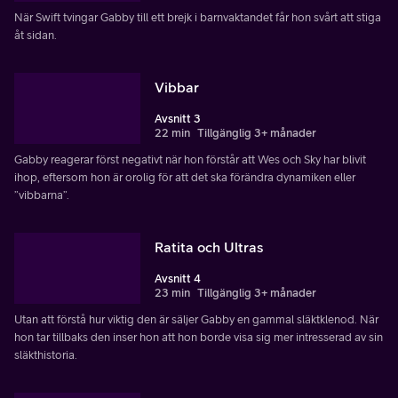
När Swift tvingar Gabby till ett brejk i barnvaktandet får hon svårt att stiga
åt sidan.
Vibbar
Avsnitt 3
22 min
Tillgänglig 3+ månader
Gabby reagerar först negativt när hon förstår att Wes och Sky har blivit
ihop, eftersom hon är orolig för att det ska förändra dynamiken eller
”vibbarna”.
Ratita och Ultras
Avsnitt 4
23 min
Tillgänglig 3+ månader
Utan att förstå hur viktig den är säljer Gabby en gammal släktklenod. När
hon tar tillbaks den inser hon att hon borde visa sig mer intresserad av sin
släkthistoria.