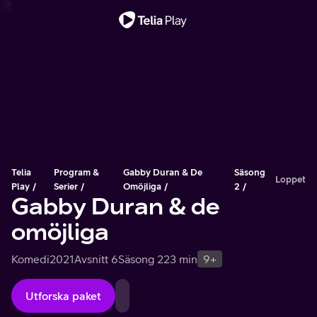
Viktigt meddelande
Telia
Program &
Gabby Duran & De
Säsong
Loppet
Play
Serier
Omöjliga
2
Gabby Duran & de
omöjliga
Komedi
2021
Avsnitt 6
Säsong 2
23 min
9+
Utforska paket