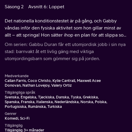
Säsong 2
Avsnitt 6: Loppet
Det nationella konditionstestet är på gång, och Gabby
våndas inför den fysiska aktivitet som hon gillar minst av
allt – att springa! Hon sätter ihop en plan för att slippa som
orsakar förödelse för Swift.
Om serien: Gabbu Duran får ett utomjordisk jobb i sin nya
stad: barnvakt åt ett livlig gäng med viktiga
utomjordingsbarn som gömmer sig på jorden.
Medverkande
Callan Farris, Coco Christo, Kylie Cantrall, Maxwell Acee
Donovan, Nathan Lovejoy, Valery Ortiz
Tillgängliga språk
Svenska, Engelska, Tjeckiska, Danska, Tyska, Grekiska,
Spanska, Franska, Italienska, Nederländska, Norska, Polska,
Portugisiska, Rumänska, Turkiska
Genrer
Komedi, Sci-Fi
Tillgänglig
Tillgänglig 3+ månader