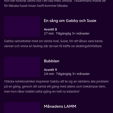
hon har förlorat Swifts hus i ett vad med Jimbuk. Tillsammans måste de
får tillbaka huset innan Swift kommer tillbaka.
En sång om Gabby och Susie
Avsnitt 8
27 min
Tillgänglig 3+ månader
Gabby samarbetar med sin värsta rival, Susie, för att låtsas vara bästa
vänner och vinna en tävling där de kan få träffa sin älsklingsförfattare.
Bubblan
Avsnitt 9
24 min
Tillgänglig 3+ månader
Otäcka nyhetsrubriker inspirerar Gabby att ta sig an världens alla problem
på en gång, genom att samla ett gäng med aliens som bekämpar dem,
men hon råkar istället sätta igång en helt ny katastrof.
Månadens LAMM