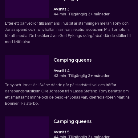
Avsnitt 3
44 min
Tillgänglig 3+ månader
Efter ett par veckor tillsammans i husbil är stämningen mellan Tony och
Jonas spänd och Tony kallar in sin vän, relationscoachen Mia Törnblom,
för att medla. De besöker även Gert Fylkings skärgårdsö där de ställer till
med kräftskiva.
Camping queens
Avsnitt 4
43 min
Tillgänglig 3+ månader
Tony och Jonas är i Skåne där de går på stadsfestival och träffar
dansbandsmusikern Olle Jönsson från Lasse Stefanz. Tony berättar om
ett smärtsamt minne och de besöker Jonas vän, chefredaktören Martina
Bonnier i Falsterbo.
Camping queens
Avsnitt 5
44 min
Tillgänglig 3+ månader