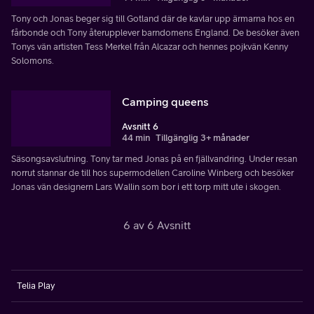
Tony och Jonas beger sig till Gotland där de kavlar upp ärmarna hos en
fårbonde och Tony återupplever barndomens England. De besöker även
Tonys vän artisten Tess Merkel från Alcazar och hennes pojkvän Kenny
Solomons.
Camping queens
Avsnitt 6
44 min
Tillgänglig 3+ månader
Säsongsavslutning. Tony tar med Jonas på en fjällvandring. Under resan
norrut stannar de till hos supermodellen Caroline Winberg och besöker
Jonas vän designern Lars Wallin som bor i ett torp mitt ute i skogen.
6 av 6 Avsnitt
Telia Play