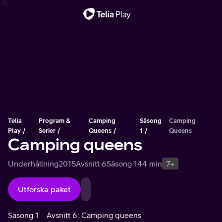
Viktigt meddelande
Telia
Program &
Camping
Säsong
Camping
Play
Serier
Queens
1
Queens
Camping queens
Underhållning
2015
Avsnitt 6
Säsong 1
44 min
7+
Utforska paket
Säsong 1
Avsnitt 6: Camping queens