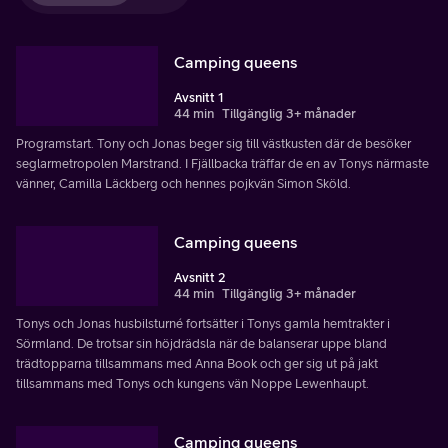
Camping queens
Avsnitt 1
44 min
Tillgänglig 3+ månader
Programstart. Tony och Jonas beger sig till västkusten där de besöker
seglarmetropolen Marstrand. I Fjällbacka träffar de en av Tonys närmaste
vänner, Camilla Läckberg och hennes pojkvän Simon Sköld.
Camping queens
Avsnitt 2
44 min
Tillgänglig 3+ månader
Tonys och Jonas husbilsturné fortsätter i Tonys gamla hemtrakter i
Sörmland. De trotsar sin höjdrädsla när de balanserar uppe bland
trädtopparna tillsammans med Anna Book och ger sig ut på jakt
tillsammans med Tonys och kungens vän Noppe Lewenhaupt.
Camping queens