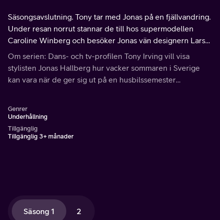
Säsongsavslutning. Tony tar med Jonas på en fjällvandring.
Under resan norrut stannar de till hos supermodellen
Caroline Winberg och besöker Jonas vän designern Lars
Wallin som bor i ett torp mitt ute i skogen.
Om serien: Dans- och tv-profilen Tony Irving vill visa
stylisten Jonas Hallberg hur vacker sommaren i Sverige
kan vara när de ger sig ut på en husbilssemester
tillsammans. Längs vägen stannar de till hos både kända
och okända människor.
Genrer
Underhållning
Tillgänglig
Tillgänglig 3+ månader
Säsong 1
2