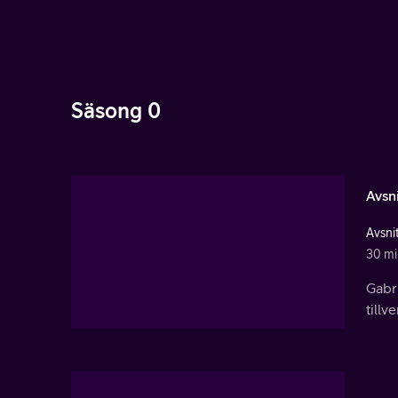
Säsong 0
Avsni
Avsnit
30 mi
Gabri
tillv