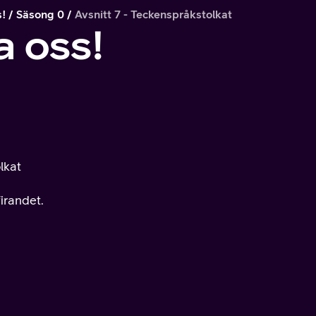
s!
Säsong 0
Avsnitt 7 - Teckenspråkstolkat
a oss!
lkat
firandet.