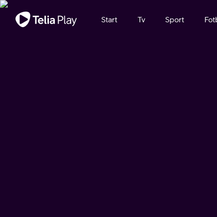
Viktigt meddelande
Start
Tv
Sport
Fot