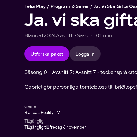
Telia Play
Program & Serier
Ja. Vi Ska Gifta Os
Ja. vi ska gift
Blandat
2024
Avsnitt 7
Säsong 0
1 min
Utforska paket
Logga in
Säsong 0
Avsnitt 7: Avsnitt 7 - teckenspråksto
Gabriel gör personliga tomtebloss till brlöllops
Genrer
Blandat, Reality-TV
Tillgänglig
Tillgänglig till fredag 6 november