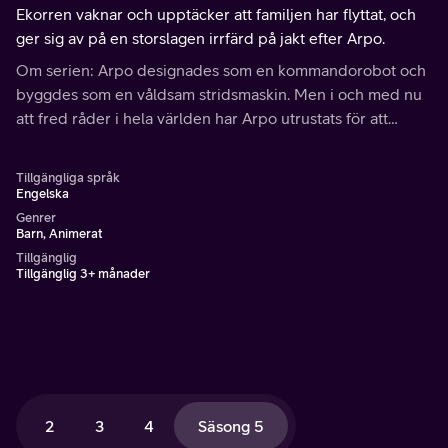
Ekorren vaknar och upptäcker att familjen har flyttat, och
ger sig av på en storslagen irrfärd på jakt efter Arpo.
Om serien: Arpo designades som en kommandorobot och
byggdes som en våldsam stridsmaskin. Men i och med nu
att fred råder i hela världen har Arpo utrustats för att
istället ta hand om barn, kodats om för att gosa och
officiellt blivit en barnvaktsrobot!
Tillgängliga språk
Engelska
Genrer
Barn, Animerat
Tillgänglig
Tillgänglig 3+ månader
2
3
4
Säsong 5