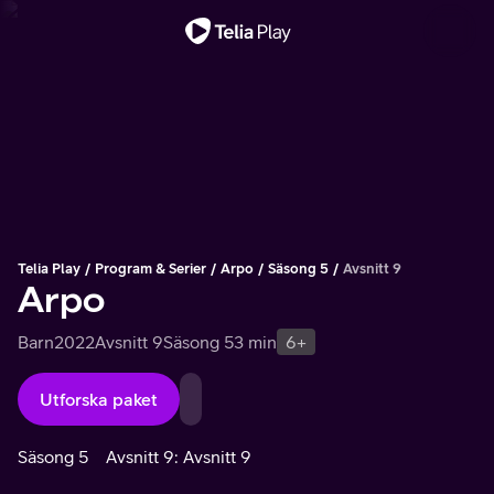
Viktigt meddelande
Telia Play
Program & Serier
Arpo
Säsong 5
Avsnitt 9
Arpo
Barn
2022
Avsnitt 9
Säsong 5
3 min
6+
Utforska paket
Säsong 5
Avsnitt 9: Avsnitt 9