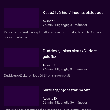
Kul på två hjul / Ingenspetsloppet
Avsnitt 8
26 min
Tillgänglig 3+ månader
Kapten Krok beslutar sig för att sno cykeln som Jake, Izzy och Dudde är
ute och cyklar på.
Duddes sjunkna skatt /Duddes
guldfisk
Avsnitt 9
26 min
Tillgänglig 3+ månader
Dudde upptäcker en ledtråd till en sjunken skatt.
Surfdags/ Sjöhästar på vift
Avsnitt 10
26 min
Tillgänglig 3+ månader
Jake och hans besättning får surfingtips av sjöjungfrun Marina!