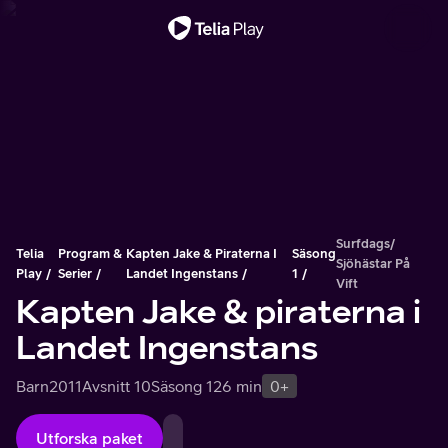
Viktigt meddelande
Surfdags/
Telia
Program &
Kapten Jake & Piraterna I
Säsong
Sjöhästar På
Play
Serier
Landet Ingenstans
1
Vift
Kapten Jake & piraterna i
Landet Ingenstans
Barn
2011
Avsnitt 10
Säsong 1
26 min
0+
Utforska paket