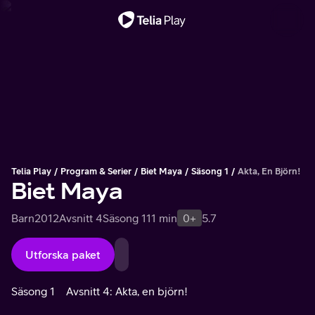
Viktigt meddelande
Telia Play
Program & Serier
Biet Maya
Säsong 1
Akta, En Björn!
Biet Maya
Barn
2012
Avsnitt 4
Säsong 1
11 min
0+
5.7
Utforska paket
Säsong 1
Avsnitt 4: Akta, en björn!