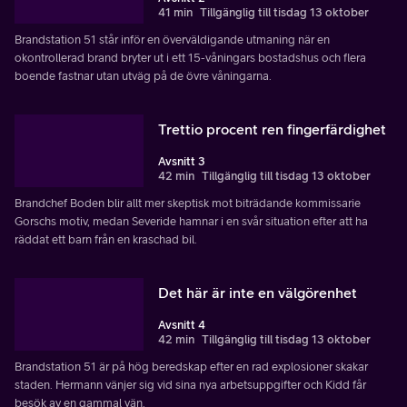
41 min
Tillgänglig till tisdag 13 oktober
Brandstation 51 står inför en överväldigande utmaning när en
okontrollerad brand bryter ut i ett 15-våningars bostadshus och flera
boende fastnar utan utväg på de övre våningarna.
Trettio procent ren fingerfärdighet
Avsnitt 3
42 min
Tillgänglig till tisdag 13 oktober
Brandchef Boden blir allt mer skeptisk mot biträdande kommissarie
Gorschs motiv, medan Severide hamnar i en svår situation efter att ha
räddat ett barn från en kraschad bil.
Det här är inte en välgörenhet
Avsnitt 4
42 min
Tillgänglig till tisdag 13 oktober
Brandstation 51 är på hög beredskap efter en rad explosioner skakar
staden. Hermann vänjer sig vid sina nya arbetsuppgifter och Kidd får
besök av en gammal vän.