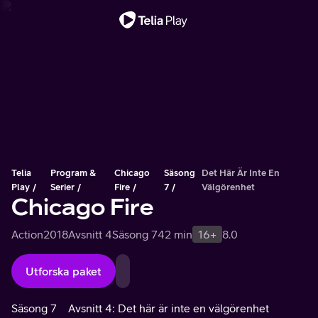
Viktigt meddelande
Telia
Program &
Chicago
Säsong
Det Här Är Inte En
Play
Serier
Fire
7
Välgörenhet
Chicago Fire
Action
2018
Avsnitt 4
Säsong 7
42 min
16+
8.0
Utforska paket
Säsong 7
Avsnitt 4: Det här är inte en välgörenhet