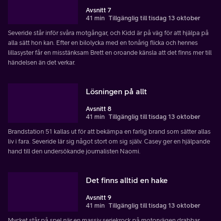
Avsnitt 7
41 min
Tillgänglig till tisdag 13 oktober
Severide står inför svåra motgångar, och Kidd är på väg för att hjälpa på
alla sätt hon kan. Efter en bilolycka med en tonårig flicka och hennes
lillasyster får en misstänksam Brett en oroande känsla att det finns mer till
händelsen än det verkar.
Lösningen på allt
Avsnitt 8
41 min
Tillgänglig till tisdag 13 oktober
Brandstation 51 kallas ut för att bekämpa en farlig brand som sätter allas
liv i fara. Severide lär sig något stort om sig själv. Casey ger en hjälpande
hand till den undersökande journalisten Naomi.
Det finns alltid en hake
Avsnitt 9
41 min
Tillgänglig till tisdag 13 oktober
Mycket står på spel när en massiv seriekrock på motorvägen drabbar