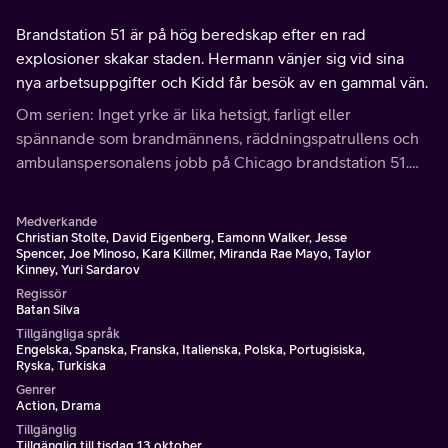
Brandstation 51 är på hög beredskap efter en rad
explosioner skakar staden. Hermann vänjer sig vid sina
nya arbetsuppgifter och Kidd får besök av en gammal vän.
Om serien: Inget yrke är lika hetsigt, farligt eller
spännande som brandmännens, räddningspatrullens och
ambulanspersonalens jobb på Chicago brandstation 51.
Dessa modiga män och kvinnor utsätter sig för faror när
alla andra springer åt andra hållet.
Medverkande
Christian Stolte, David Eigenberg, Eamonn Walker, Jesse
Spencer, Joe Minoso, Kara Killmer, Miranda Rae Mayo, Taylor
Kinney, Yuri Sardarov
Regissör
Batan Silva
Tillgängliga språk
Engelska, Spanska, Franska, Italienska, Polska, Portugisiska,
Ryska, Turkiska
Genrer
Action, Drama
Tillgänglig
Tillgänglig till tisdag 13 oktober