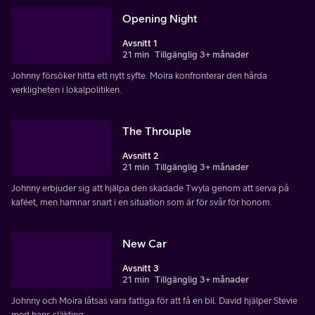
Opening Night
Avsnitt 1
21 min
Tillgänglig 3+ månader
Johnny försöker hitta ett nytt syfte. Moira konfronterar den hårda
verkligheten i lokalpolitiken.
The Throuple
Avsnitt 2
21 min
Tillgänglig 3+ månader
Johnny erbjuder sig att hjälpa den skadade Twyla genom att serva på
kaféet, men hamnar snart i en situation som är för svår för honom.
New Car
Avsnitt 3
21 min
Tillgänglig 3+ månader
Johnny och Moira låtsas vara fattiga för att få en bil. David hjälper Stevie
med hans släkting.