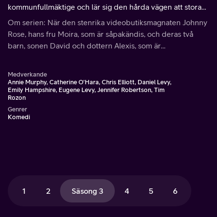
kommunfullmäktige och lär sig den hårda vägen att stora
idéer inte alltid är förenliga med småstadens verklighet.
Om serien: När den stenrika videobutiksmagnaten Johnny
Rose, hans fru Moira, som är såpakändis, och deras två
barn, sonen David och dottern Alexis, som är
societetslejon, plötsligt blir fattiga tvingas de flytta till en
liten stad som de en gång köpt på skoj.
Medverkande
Annie Murphy, Catherine O'Hara, Chris Elliott, Daniel Levy,
Emily Hampshire, Eugene Levy, Jennifer Robertson, Tim
Rozon
Genrer
Komedi
1
2
Säsong 3
4
5
6