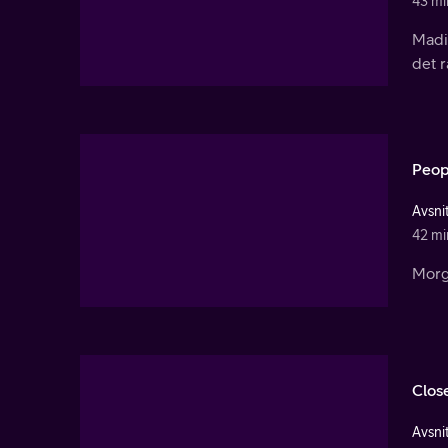
43 mi
Madis
det r
Peop
Avsnit
42 mi
Morg
Clos
Avsni