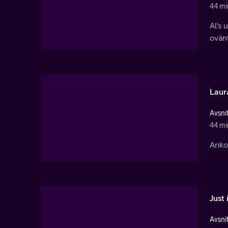
44 mi
Al's 
ovän
Laur
Avsnit
44 mi
Anko
Just 
Avsnit