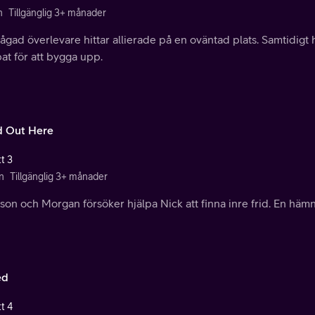
n
Tillgänglig 3+ månader
ågad överlevare hittar allierade på en oväntad plats. Samtidigt
at för att bygga upp.
 Out Here
t 3
n
Tillgänglig 3+ månader
on och Morgan försöker hjälpa Nick att finna inre frid. En häm
ed
t 4