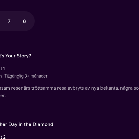
7
8
's Your Story?
t 1
n
Tillgänglig 3+ månader
nsam resenärs tröttsamma resa avbryts av nya bekanta, några som
er.
her Day in the Diamond
t 2