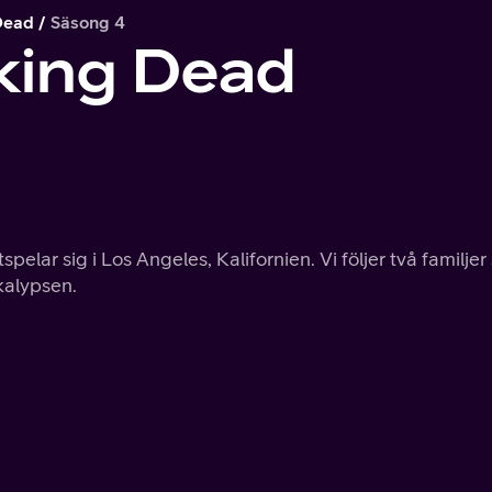
Dead
Säsong 4
king Dead
elar sig i Los Angeles, Kalifornien. Vi följer två familje
kalypsen.