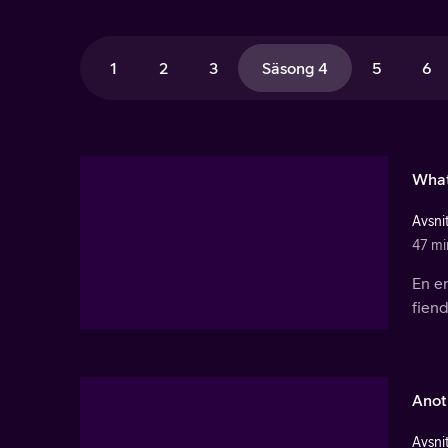
1
2
3
Säsong 4
5
6
What
Avsnit
47 mi
En e
fiend
Anot
Avsnit