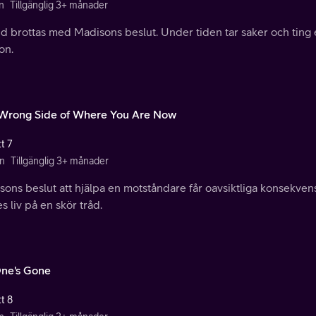
n
Tillgänglig 3+ månader
nd brottas med Madisons beslut. Under tiden tar saker och ting
on.
Wrong Side of Where You Are Now
t 7
n
Tillgänglig 3+ månader
ons beslut att hjälpa en motståndare får oavsiktliga konsekven
s liv på en skör tråd.
ne's Gone
t 8