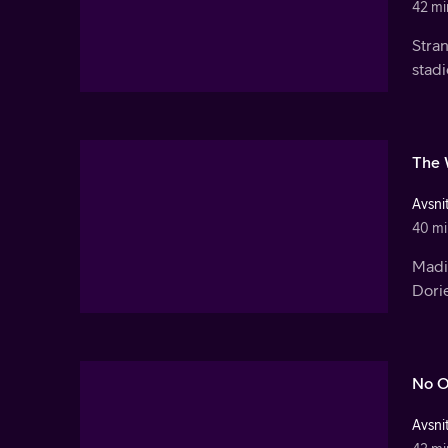
42 mi
Stra
stadi
The 
Avsnit
40 mi
Madis
Dorie
No O
Avsnit