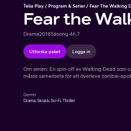
Telia Play
Program & Serier
Fear The Walking 
Fear the Wal
Drama
2018
Säsong 4
6.7
Utforska paket
Logga in
Om serien: En spin-off av Walking Dead som utsp
måste samarbeta för att överleva zombie-apo
Genrer
Drama, Skräck, Sci-Fi, Thriller