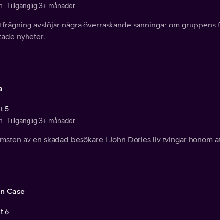
n
Tillgänglig 3+ månader
utfrågning avslöjar några överraskande sanningar om gruppens fö
tade nyheter.
a
t 5
n
Tillgänglig 3+ månader
msten av en skadad besökare i John Dories liv tvingar honom at
in Case
t 6