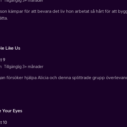
n
Tillgänglig 3+ månader
on kämpar för att bevara det liv hon arbetat så hårt för att by
ätta.
le Like Us
t 9
n
Tillgänglig 3+ månader
an försöker hjälpa Alicia och denna splittrade grupp överleva
e Your Eyes
tt 10