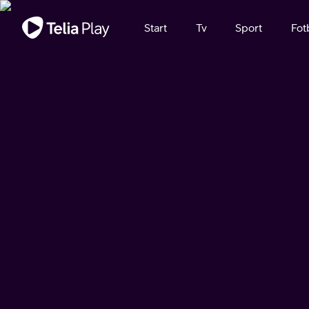
Viktigt meddelande
Start
Tv
Sport
Fot