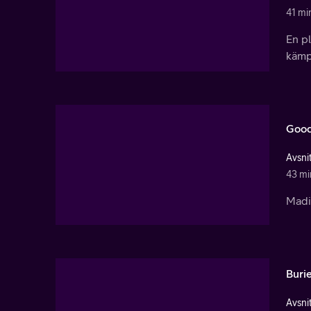
41 mi
En pl
kämp
Good
Avsnit
43 mi
Madis
Buri
Avsnit