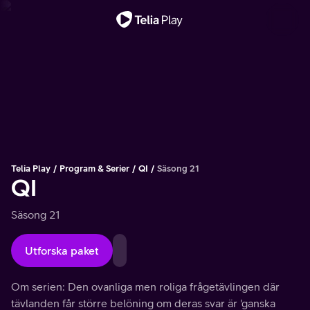
Viktigt meddelande
Telia Play
Program & Serier
QI
Säsong 21
QI
Säsong 21
Utforska paket
Om serien: Den ovanliga men roliga frågetävlingen där
tävlanden får större belöning om deras svar är 'ganska