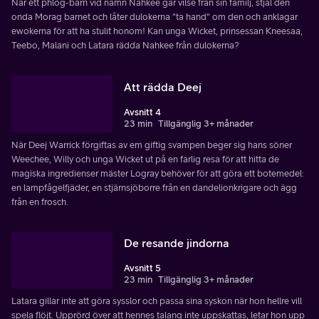
När ett phlog-barn vid namn Nahkee går vilse från sin familj, stjäl den
onda Morag barnet och låter dulokerna "ta hand" om den och anklagar
ewokerna för att ha stulit honom! Kan unga Wicket, prinsessan Kneesaa,
Teebo, Malani och Latara rädda Nahkee från dulokerna?
Att rädda Deej
Avsnitt 4
23 min
Tillgänglig 3+ månader
När Deej Warrick förgiftas av em giftig svampen beger sig hans söner
Weechee, Willy och unga Wicket ut på en farlig resa för att hitta de
magiska ingredienser mäster Logray behöver för att göra ett botemedel:
en lampfågelfjäder, en stjärnsjöborre från en dandelionkrigare och ägg
från en frosch.
De resande jindorna
Avsnitt 5
23 min
Tillgänglig 3+ månader
Latara gillar inte att göra sysslor och passa sina syskon när hon hellre vill
spela flöjt. Upprörd över att hennes talang inte uppskattas, letar hon upp