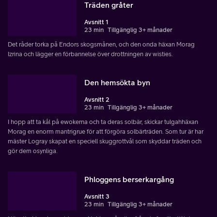
Träden gråter
Avsnitt 1
23 min
Tillgänglig 3+ månader
Det råder torka på Endors skogsmånen, och den onda häxan Morag
Izrina och lägger en förbannelse över drottningen av wisties.
Den hemsökta byn
Avsnitt 2
23 min
Tillgänglig 3+ månader
I hopp att ta kål på ewokerna och ta deras solbär, skickar tulgahhäxan
Morag en enorm mantrigrue för att förgöra solbärträden. Som tur är har
mäster Logray skapat en speciell skuggrottvål som skyddar träden och
gör dem osynliga.
Phloggens berserkargång
Avsnitt 3
23 min
Tillgänglig 3+ månader