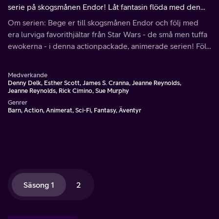
serie på skogsmånen Endor! Låt fantasin flöda med den
unga Wicket, hans vänner, prinsessan Kneesaa, Teebo &
Om serien: Bege er till skogsmånen Endor och följ med
Latara, och deras stamm när de strider mot farliga fiender
era lurviga favorithjältar från Star Wars - de små men tuffa
och hittar nya vänskaper.
ewokerna - i denna actionpackade, animerade serien! Följ
med Wicket, hans vänner, prinsessan Kneesaa, Teebo &
Latara och hela deras stamm när de upplever äventyr i
Medverkande
Bright Tree-byn.
Denny Delk, Esther Scott, James S. Cranna, Jeanne Reynolds,
Jeanne Reynolds, Rick Cimino, Sue Murphy
Genrer
Barn, Action, Animerat, Sci-Fi, Fantasy, Äventyr
Säsong 1
2