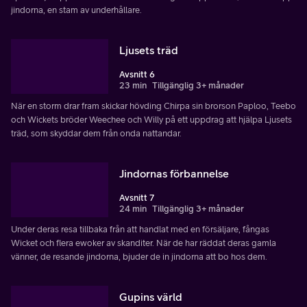
jindorna, en stam av underhållare.
Ljusets träd
Avsnitt 6
23 min
Tillgänglig 3+ månader
När en storm drar fram skickar hövding Chirpa sin brorson Paploo, Teebo
och Wickets bröder Weechee och Willy på ett uppdrag att hjälpa Ljusets
träd, som skyddar dem från onda nattandar.
Jindornas förbannelse
Avsnitt 7
24 min
Tillgänglig 3+ månader
Under deras resa tillbaka från att handlat med en försäljare, fångas
Wicket och flera ewoker av skanditer. När de har räddat deras gamla
vänner, de resande jindorna, bjuder de in jindorna att bo hos dem.
Gupins värld