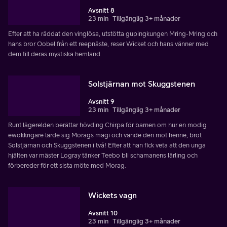
Avsnitt 8
23 min
Tillgänglig 3+ månader
Efter att ha räddat den vinglösa, utstötta gupingkungen Mring-Mring och
hans bror Oobel från ett reepnäste, reser Wicket och hans vänner med
dem till deras mystiska hemland.
Solstjärnan mot Skuggstenen
Avsnitt 9
23 min
Tillgänglig 3+ månader
Runt lägerelden berättar hövding Chirpa för barnen om hur en modig
ewokkrigare lärde sig Morags magi och vände den mot henne, bröt
Solstjärnan och Skuggstenen i två! Efter att han fick veta att den unga
hjälten var mäster Logray tänker Teebo bli schamanens lärling och
förbereder för ett sista möte med Morag.
Wickets vagn
Avsnitt 10
23 min
Tillgänglig 3+ månader