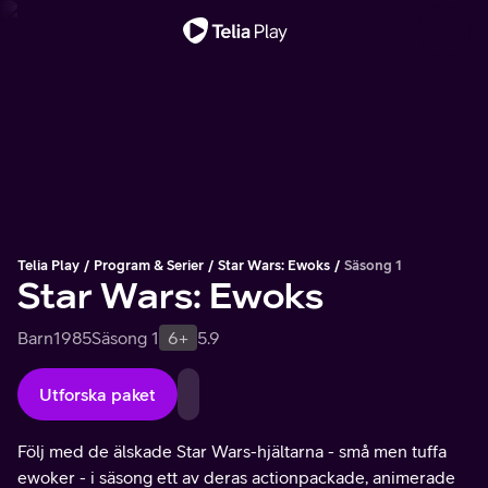
Viktigt meddelande
Telia Play
Program & Serier
Star Wars: Ewoks
Säsong 1
Star Wars: Ewoks
Barn
1985
Säsong 1
6+
5.9
Utforska paket
Följ med de älskade Star Wars-hjältarna - små men tuffa
ewoker - i säsong ett av deras actionpackade, animerade