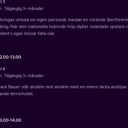
t 5
n
Tillgänglig 3+ månader
tvingas utreda sin egen personal, medan en rörande återföreni
ärlig. När den nationella hotnivån höjs dyker oväntade spelare
dent Logan börjar falla isär.
12.00-13.00
t 6
n
Tillgänglig 3+ månader
Jack Bauer står ansikte mot ansikte med en intern läcka avslöj
ande terrorhotet.
13.00-14.00