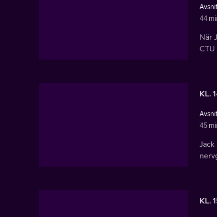
Avsnit
44 mi
När 
CTU t
KL. 
Avsnit
45 mi
Jack
nervg
KL. 