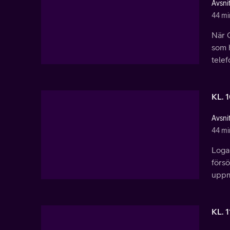
Avsnit
44 mi
När C
som h
telef
KL. 
Avsnit
44 mi
Loga
försö
uppm
KL. 1