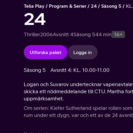
Telia Play
Program & Serier
24
Säsong 5
KL.
24
Thriller
2006
Avsnitt 4
Säsong 5
44 min
16+
Utforska paket
Logga in
Säsong 5
Avsnitt 4: KL. 10.00-11.00
Logan och Suvarov undertecknar vapenavtalet 
skicka ett nödmeddelande till CTU. Martha fort
uppmärksamhet.
Om serien: Kiefer Sutherland spelar rollen som
rum under ett dygn, var och ett av de 24 avsnit