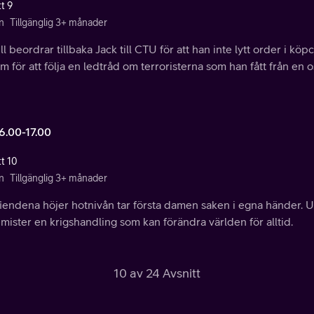
t 9
n
Tillgänglig 3+ månader
l beordrar tillbaka Jack till CTU för att han inte lytt order i kö
 för att följa en ledtråd om terroristerna som han fått från en o
16.00-17.00
tt 10
n
Tillgänglig 3+ månader
fiendena höjer hotnivån tar första damen saken i egna händer. U
mister en krigshandling som kan förändra världen för alltid.
10 av 24 Avsnitt