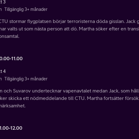
t 3
n
Tillgänglig 3+ månader
TU stormar flygplatsen börjar terroristerna döda gisslan. Jack gö
ar valts ut som nästa person att dö. Martha söker efter en tran
onsamtal.
10.00-11.00
t 4
n
Tillgänglig 3+ månader
n och Suvarov undertecknar vapenavtalet medan Jack, som hålls 
ker skicka ett nödmeddelande till CTU. Martha fortsätter försök
ärksamhet.
1.00-12.00