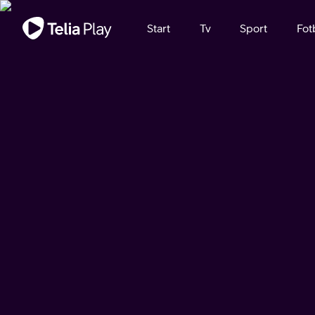
Viktigt meddelande
Start
Tv
Sport
Fot