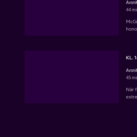
Avsnit
44 mi
McGil
honom
KL. 
Avsni
45 mi
När 
extre