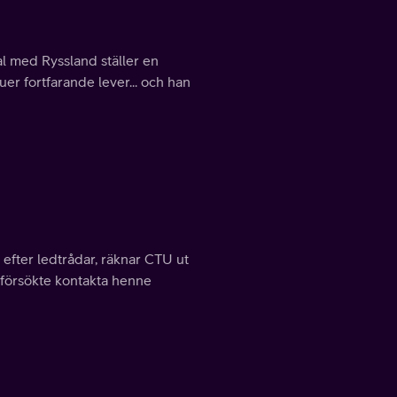
al med Ryssland ställer en
er fortfarande lever... och han
a efter ledtrådar, räknar CTU ut
er försökte kontakta henne