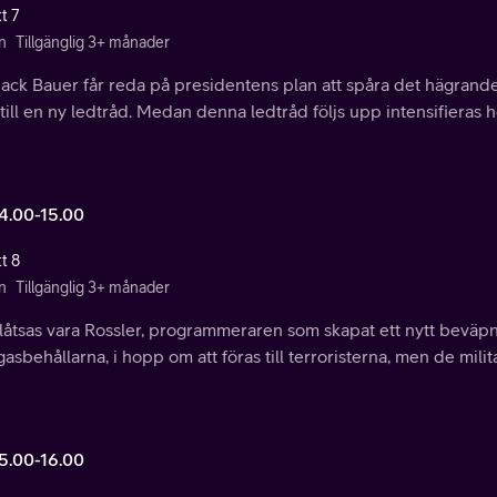
t 7
n
Tillgänglig 3+ månader
Jack Bauer får reda på presidentens plan att spåra det hägrande
ill en ny ledtråd. Medan denna ledtråd följs upp intensifieras ho
14.00-15.00
t 8
n
Tillgänglig 3+ månader
 låtsas vara Rossler, programmeraren som skapat ett nytt beväpn
asbehållarna, i hopp om att föras till terroristerna, men de mili
15.00-16.00