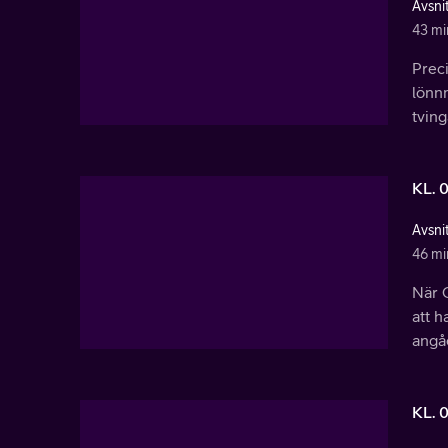
Avsnit
43 mi
Preci
lönnm
tving
KL. 
Avsnit
46 mi
När C
att h
angå
KL. 