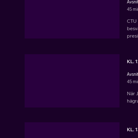
Avsnit
45 mi
CTU 
besv
presi
KL. 
Avsnit
45 mi
När 
hägr
KL. 