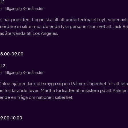
t 1
n
Tillgänglig 3+ månader
s när president Logan ska till att underteckna ett nytt vapenavt
ördare in siktet mot de enda fyra personer som vet att Jack Bau
as återvända till Los Angeles.
08.00-09.00
t 2
n
Tillgänglig 3+ månader
hloe hjälper Jack att smyga sig in i Palmers lägenhet för att let
an fortfarande lever. Martha fortsätter att insistera på att Palm
ende en fråga om nationell säkerhet.
09.00-10.00