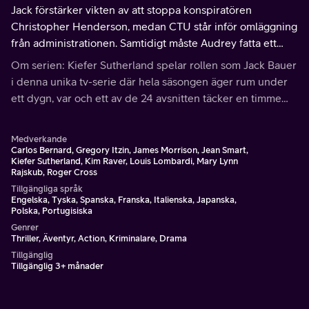
Jack förstärker vikten av att stoppa konspiratören
Christopher Henderson, medan CTU står inför omläggning
från administrationen. Samtidigt måste Audrey fatta ett
stort beslut.
Om serien: Kiefer Sutherland spelar rollen som Jack Bauer
i denna unika tv-serie där hela säsongen äger rum under
ett dygn, var och ett av de 24 avsnitten täcker en timme
och berättas i realtid.
Medverkande
Carlos Bernard, Gregory Itzin, James Morrison, Jean Smart,
Kiefer Sutherland, Kim Raver, Louis Lombardi, Mary Lynn
Rajskub, Roger Cross
Tillgängliga språk
Engelska, Tyska, Spanska, Franska, Italienska, Japanska,
Polska, Portugisiska
Genrer
Thriller, Äventyr, Action, Kriminalare, Drama
Tillgänglig
Tillgänglig 3+ månader