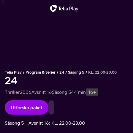
Viktigt meddelande
Telia Play
Program & Serier
24
Säsong 5
KL. 22.00-23.00
24
Thriller
2006
Avsnitt 16
Säsong 5
44 min
16+
Utforska paket
Säsong 5
Avsnitt 16: KL. 22.00-23.00