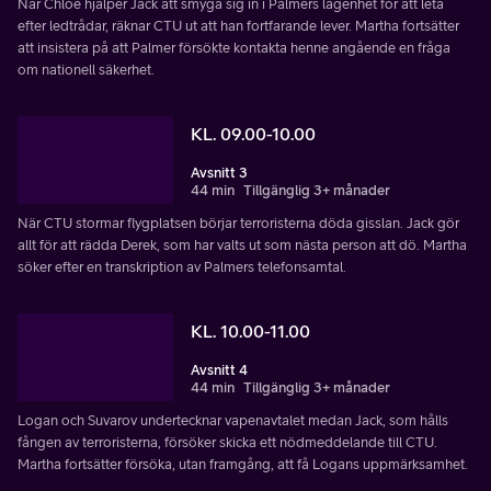
När Chloe hjälper Jack att smyga sig in i Palmers lägenhet för att leta
efter ledtrådar, räknar CTU ut att han fortfarande lever. Martha fortsätter
att insistera på att Palmer försökte kontakta henne angående en fråga
om nationell säkerhet.
KL. 09.00-10.00
Avsnitt 3
44 min
Tillgänglig 3+ månader
När CTU stormar flygplatsen börjar terroristerna döda gisslan. Jack gör
allt för att rädda Derek, som har valts ut som nästa person att dö. Martha
söker efter en transkription av Palmers telefonsamtal.
KL. 10.00-11.00
Avsnitt 4
44 min
Tillgänglig 3+ månader
Logan och Suvarov undertecknar vapenavtalet medan Jack, som hålls
fången av terroristerna, försöker skicka ett nödmeddelande till CTU.
Martha fortsätter försöka, utan framgång, att få Logans uppmärksamhet.