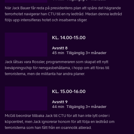
När Jack Bauer får reda på presidentens plan att spåra det hägrande
terrorhotet navigerar han CTU till en ny ledtråd. Medan denna ledtråd
följs upp intensifieras hotet och insatserna stiger.
KL. 14.00-15.00
Avsnitt 8
45 min
Tillgänglig 3+ månader
Jack låtsas vara Rossler, programmeraren som skapat ett nytt
beväpningschip för nervgasbehållarna, i hopp om att föras till
terroristerna, men de militanta har andra planer.
KL. 15.00-16.00
Avsnitt 9
44 min
Tillgänglig 3+ månader
McGill beordrar tillbaka Jack till CTU för att han inte lytt order i
köpcentret, men Jack ignorerar honom för att följa en ledtråd om
terroristerna som han fått från en osannolik allierad.