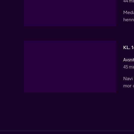
44 mi
Meda
henn
KL. 
Avsni
45 mi
Navi 
mor o