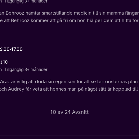
n
Tillgänglig 3+ månader
n Behrooz hämtar smärtstillande medicin till sin mamma fångar
e att Behrooz kommer att gå fri om hon hjälper dem att hitta f
16.00-17.00
tt 10
n
Tillgänglig 3+ månader
Araz är villig att döda sin egen son för att se terroristernas plan
ch Audrey får veta att hennes man på något sätt är kopplad till 
10 av 24 Avsnitt