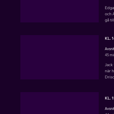
Edgar
och A
gå ti
KL. 
Avsnit
45 mi
Jack
när h
Dris
KL. 
Avsnit