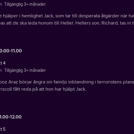
n
Tillgänglig 3+ månader
 hjälper i hemlighet Jack, som tar till desperata åtgärder när ha
s att de ska leda honom till Heller. Hellers son, Richard, tas in t
10.00-11.00
t 4
n
Tillgänglig 3+ månader
oz Araz börjar ångra sin familjs inblandning i terroristens plane
riscoll fått reda på att hon har hjälpt Jack.
1.00-12.00
t 5