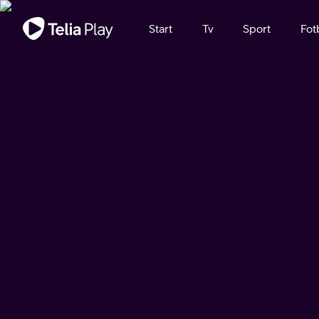
Viktigt meddelande
Start
Tv
Sport
Fot