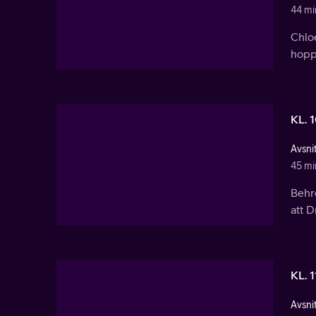
44 mi
Chloe
hoppa
KL. 
Avsnit
45 mi
Behro
att D
KL. 1
Avsnit