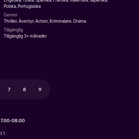
Engelska, Tyska, Spanska, Franska, Italienska, Japanska,
Polska, Portugisiska
Genrer
Thriller, Äventyr, Action, Kriminalare, Drama
Tillgänglig
Tillgänglig 3+ månader
7
8
9
07.00-08.00
t 1