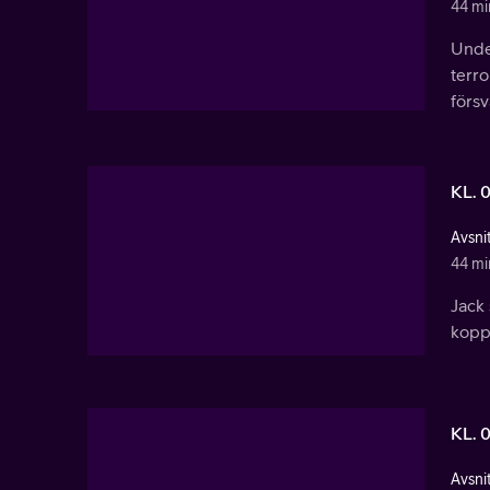
44 mi
Unde
terro
försv
KL. 
Avsnit
44 mi
Jack
koppl
KL. 
Avsnit