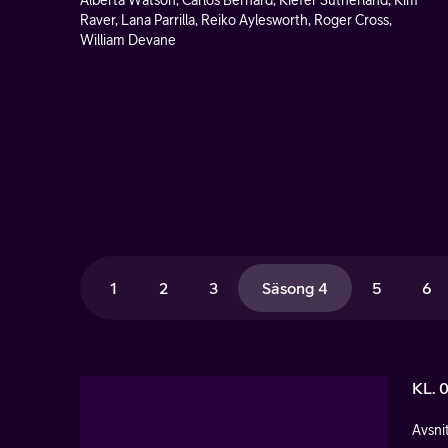
Alberta Watson, Carlos Bernard, Kiefer Sutherland, Kim
Raver, Lana Parrilla, Reiko Aylesworth, Roger Cross,
William Devane
1
2
3
Säsong 4
5
6
KL. 
Avsnit