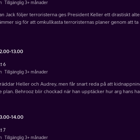
n
Tillgänglig 3+ månader
 Jack följer terroristerna ges President Keller ett drastiskt alt
mmer sig för att omkullkasta terroristernas planer genom att ta 
12.00-13.00
t 6
n
Tillgänglig 3+ månader
räddar Heller och Audrey, men får snart reda på att kidnappnin
e plan. Behrooz blir chockad när han upptäcker hur arg hans han
13.00-14.00
t 7
n
Tillgänglig 3+ månader