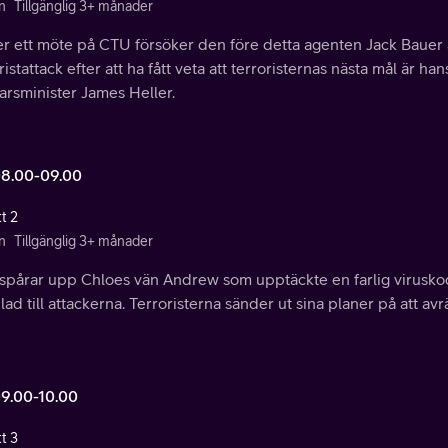
n
Tillgänglig 3+ månader
r ett möte på CTU försöker den före detta agenten Jack Bauer 
ristattack efter att ha fått veta att terroristernas nästa mål är ha
arsminister James Heller.
08.00-09.00
t 2
n
Tillgänglig 3+ månader
 spårar upp Chloes vän Andrew som upptäckte en farlig viruskod 
ad till attackerna. Terroristerna sänder ut sina planer på att avrä
09.00-10.00
t 3