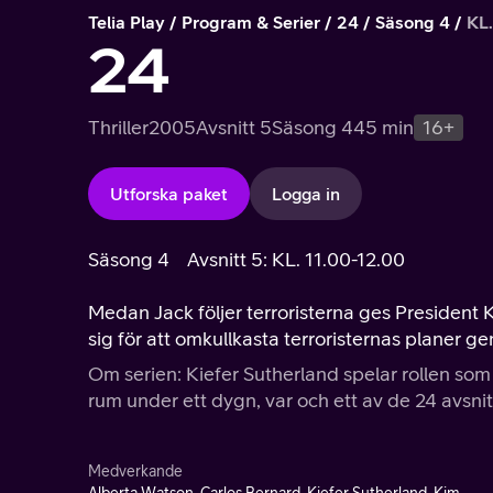
Telia Play
Program & Serier
24
Säsong 4
KL.
24
Thriller
2005
Avsnitt 5
Säsong 4
45 min
16+
Utforska paket
Logga in
Säsong 4
Avsnitt 5: KL. 11.00-12.00
Medan Jack följer terroristerna ges President K
sig för att omkullkasta terroristernas planer ge
Om serien: Kiefer Sutherland spelar rollen som
rum under ett dygn, var och ett av de 24 avsnit
Medverkande