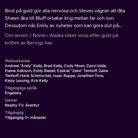
Brist på guld gör alla nervösa och Steves vägran att låta
Shawn åka till Bluff orsakar krig mellan far och son.
Dessutom nås Emily av nyheter som kan göra slut på
hennes säsong....
Om serien: I Nome i Alaska söker vissa efter guld på
botten av Berings hav.
Medverkande
Andrew "Andy" Kelly, Brad Kelly, Cody Moen, Daryl Valle,
Elaine Adkison, Emily Riedel, Ezekial "Zeke" Tenhoff, Gabe
Tenhoff, Hank Schimschat, Isaac Ruppe, Jonathan Tons,
Kelsy Lessing, Kris Kelly
Tillgängliga språk
Engelska
Genrer
Reality-TV, Äventyr
Tillgänglig
Tillgänglig 3+ månader