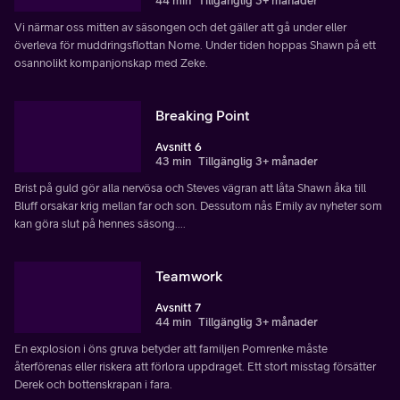
44 min
Tillgänglig 3+ månader
Vi närmar oss mitten av säsongen och det gäller att gå under eller
överleva för muddringsflottan Nome. Under tiden hoppas Shawn på ett
osannolikt kompanjonskap med Zeke.
Breaking Point
Avsnitt 6
43 min
Tillgänglig 3+ månader
Brist på guld gör alla nervösa och Steves vägran att låta Shawn åka till
Bluff orsakar krig mellan far och son. Dessutom nås Emily av nyheter som
kan göra slut på hennes säsong....
Teamwork
Avsnitt 7
44 min
Tillgänglig 3+ månader
En explosion i öns gruva betyder att familjen Pomrenke måste
återförenas eller riskera att förlora uppdraget. Ett stort misstag försätter
Derek och bottenskrapan i fara.