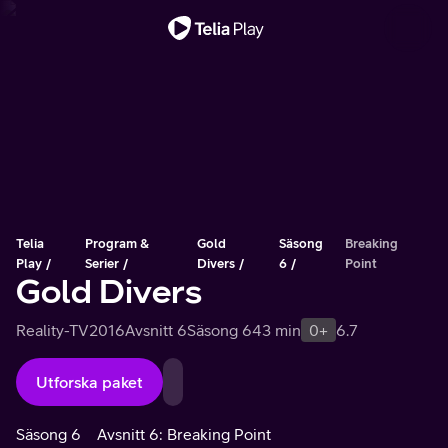
Viktigt meddelande
Telia
Program &
Gold
Säsong
Breaking
Play
Serier
Divers
6
Point
Gold Divers
Reality-TV
2016
Avsnitt 6
Säsong 6
43 min
0+
6.7
Utforska paket
Säsong 6
Avsnitt 6: Breaking Point