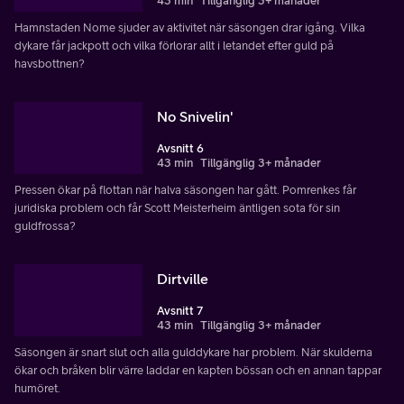
43 min
Tillgänglig 3+ månader
Hamnstaden Nome sjuder av aktivitet när säsongen drar igång. Vilka
dykare får jackpott och vilka förlorar allt i letandet efter guld på
havsbottnen?
No Snivelin'
Avsnitt 6
43 min
Tillgänglig 3+ månader
Pressen ökar på flottan när halva säsongen har gått. Pomrenkes får
juridiska problem och får Scott Meisterheim äntligen sota för sin
guldfrossa?
Dirtville
Avsnitt 7
43 min
Tillgänglig 3+ månader
Säsongen är snart slut och alla gulddykare har problem. När skulderna
ökar och bråken blir värre laddar en kapten bössan och en annan tappar
humöret.