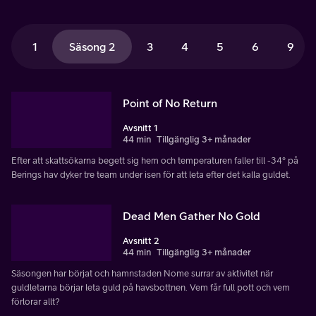
1
Säsong 2
3
4
5
6
9
Point of No Return
Avsnitt 1
44 min
Tillgänglig 3+ månader
Efter att skattsökarna begett sig hem och temperaturen faller till -34° på
Berings hav dyker tre team under isen för att leta efter det kalla guldet.
Dead Men Gather No Gold
Avsnitt 2
44 min
Tillgänglig 3+ månader
Säsongen har börjat och hamnstaden Nome surrar av aktivitet när
guldletarna börjar leta guld på havsbottnen. Vem får full pott och vem
förlorar allt?