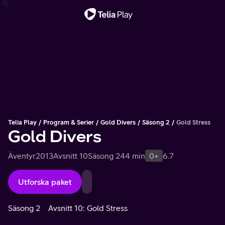
Viktigt meddelande
Telia Play
Program & Serier
Gold Divers
Säsong 2
Gold Stress
Gold Divers
Äventyr
2013
Avsnitt 10
Säsong 2
44 min
0+
6.7
Utforska paket
Säsong 2
Avsnitt 10: Gold Stress